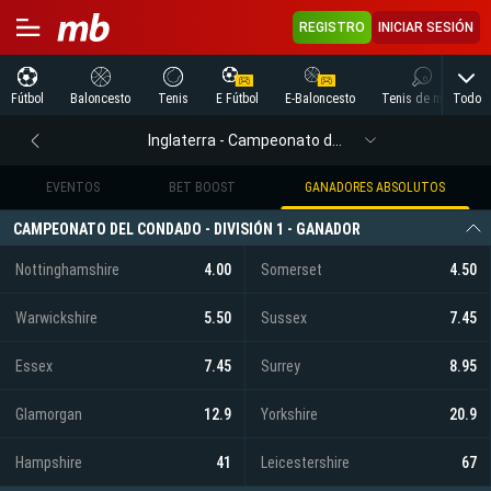
REGISTRO
INICIAR SESIÓN
Todo
Fútbol
Baloncesto
Tenis
E Fútbol
E-Baloncesto
Tenis de mesa
Inglaterra - Campeonato del condado uno
EVENTOS
BET BOOST
GANADORES ABSOLUTOS
CAMPEONATO DEL CONDADO - DIVISIÓN 1 - GANADOR
Nottinghamshire
4.00
Somerset
4.50
Warwickshire
5.50
Sussex
7.45
Essex
7.45
Surrey
8.95
Glamorgan
12.9
Yorkshire
20.9
Hampshire
41
Leicestershire
67