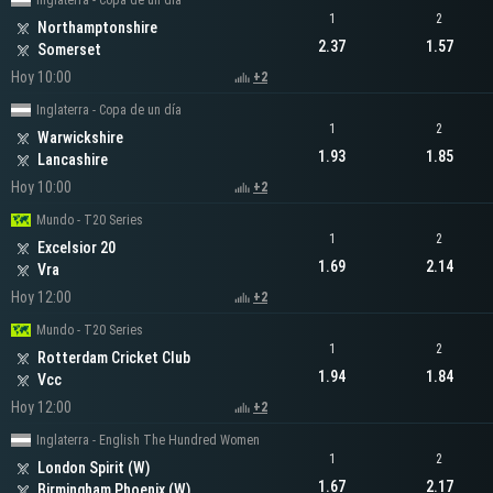
Inglaterra - Copa de un día
1
2
Northamptonshire
2.37
1.57
Somerset
Hoy 10:00
+2
Inglaterra - Copa de un día
1
2
Warwickshire
1.93
1.85
Lancashire
Hoy 10:00
+2
Mundo - T20 Series
1
2
Excelsior 20
1.69
2.14
Vra
Hoy 12:00
+2
Mundo - T20 Series
1
2
Rotterdam Cricket Club
1.94
1.84
Vcc
Hoy 12:00
+2
Inglaterra - English The Hundred Women
1
2
London Spirit (W)
1.67
2.17
Birmingham Phoenix (W)