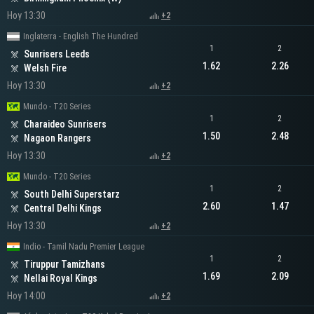
Hoy 13:30
+2
Inglaterra - English The Hundred
1
2
Sunrisers Leeds
1.62
2.26
Welsh Fire
Hoy 13:30
+2
Mundo - T20 Series
1
2
Charaideo Sunrisers
1.50
2.48
Nagaon Rangers
Hoy 13:30
+2
Mundo - T20 Series
1
2
South Delhi Superstarz
2.60
1.47
Central Delhi Kings
Hoy 13:30
+2
Indio - Tamil Nadu Premier League
1
2
Tiruppur Tamizhans
1.69
2.09
Nellai Royal Kings
Hoy 14:00
+2