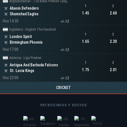
Afghanistanian - T20 Kabul Premier League
1
2
Abasin Defenders
1.45
2.60
Shamshad Eagles
Hoy 14:30
+2
Inglaterra - English The Hundred
1
2
London Spirit
1.65
2.20
Birmingham Phoenix
Hoy 17:00
+2
America - Liga Premier
1
2
Antigua And Barbuda Falcons
1.75
2.01
St. Lucia Kings
Hoy 23:00
+2
CRICKET
PATROCINIOS Y SOCIOS