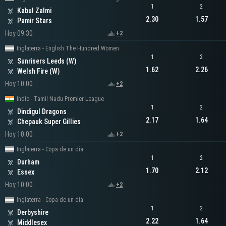
1
2
Kabul Zalmi
2.30
1.57
Pamir Stars
Hoy 09:30
+2
Inglaterra - English The Hundred Women
1
2
Sunrisers Leeds (W)
1.62
2.26
Welsh Fire (W)
Hoy 10:00
+2
Indio - Tamil Nadu Premier League
1
2
Dindigul Dragons
2.17
1.64
Chepauk Super Gillies
Hoy 10:00
+2
Inglaterra - Copa de un día
1
2
Durham
1.70
2.12
Essex
Hoy 10:00
+2
Inglaterra - Copa de un día
1
2
Derbyshire
2.22
1.64
Middlesex