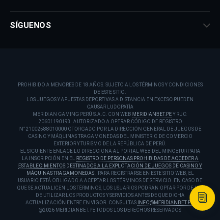
SÍGUENOS
PROHIBIDO A MENORES DE 18 AÑOS. SUJETO A LOS TÉRMINOS Y CONDICIONES
DE ESTE SITIO.
LOS JUEGOS Y APUESTAS DEPORTIVAS A DISTANCIA EN EXCESO PUEDEN
CAUSAR LUDOPATÍA
MERIDIAN GAMING PERÚ S.A.C. CON WEB
MERIDIANBET.PE
Y RUC:
20601190193. AUTORIZADO A OPERAR CÓDIGO DE REGISTRO
N°21002588010000 OTORGADO POR LA DIRECCIÓN GENERAL DE JUEGOS DE
CASINO Y MÁQUINAS TRAGAMONEDAS DEL MINISTERIO DE COMERCIO
EXTERIOR Y TURISMO DE LA REPÚBLICA DE PERÚ.
EL SIGUIENTE ENLACE LO DIRECCIONA AL PORTAL WEB DEL MINCETUR PARA
LA INSCRIPCIÓN EN EL
REGISTRO DE PERSONAS PROHIBIDAS DE ACCEDER A
ESTABLECIMIENTOS DESTINADOS A LA EXPLOTACIÓN DE JUEGOS DE CASINO Y
MÁQUINAS TRAGAMONEDAS
. PARA REGISTRARSE EN ESTE SITIO WEB, EL
USUARIO ESTÁ OBLIGADO A ACEPTAR LOS TÉRMINOS DE SERVICIO. EN CASO DE
QUE SE ACTUALICEN LOS TÉRMINOS, LOS USUARIOS PODRÁN OPTAR POR DEJAR
DE UTILIZAR LOS PRODUCTOS Y SERVICIOS ANTES DE QUE DICHA
ACTUALIZACIÓN ENTRE EN VIGOR. CONSULTAS
INFO@MERIDIANBET.PE
.
@2026 MERIDIANBET.PE TODOS LOS DERECHOS RESERVADOS