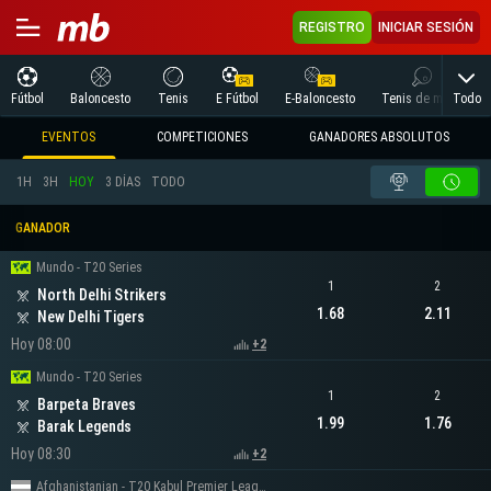
REGISTRO
INICIAR SESIÓN
Todo
Fútbol
Baloncesto
Tenis
E Fútbol
E-Baloncesto
Tenis de mesa
EVENTOS
COMPETICIONES
GANADORES ABSOLUTOS
1H
3H
HOY
3 DÍAS
TODO
GANADOR
Mundo - T20 Series
1
2
North Delhi Strikers
1.68
2.11
New Delhi Tigers
Hoy 08:00
+2
Mundo - T20 Series
1
2
Barpeta Braves
1.99
1.76
Barak Legends
Hoy 08:30
+2
Afghanistanian - T20 Kabul Premier League