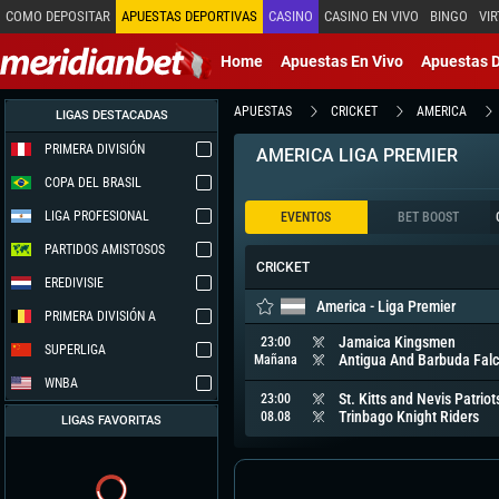
COMO DEPOSITAR
APUESTAS DEPORTIVAS
CASINO
CASINO EN VIVO
BINGO
VI
Home
Apuestas En Vivo
Apuestas D
APUESTAS
CRICKET
AMERICA
LIGAS DESTACADAS
PRIMERA DIVISIÓN
AMERICA LIGA PREMIER
COPA DEL BRASIL
LIGA PROFESIONAL
EVENTOS
BET BOOST
PARTIDOS AMISTOSOS
CRICKET
EREDIVISIE
America - Liga Premier
PRIMERA DIVISIÓN A
Jamaica Kingsmen
23:00
SUPERLIGA
Antigua And Barbuda Fal
Mañana
WNBA
St. Kitts and Nevis Patriot
23:00
Trinbago Knight Riders
08.08
LIGAS FAVORITAS