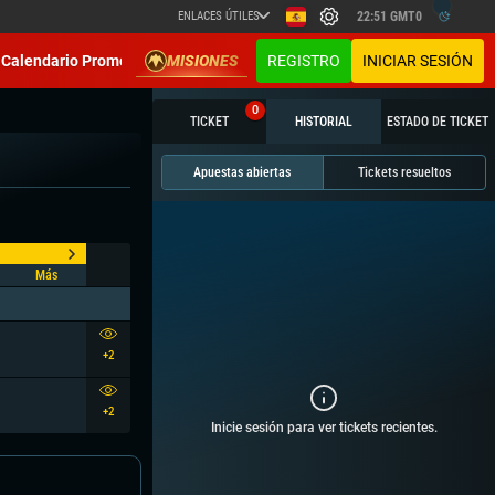
ENLACES ÚTILES
22:51 GMT0
Calendario Promo
MISIONES
REGISTRO
INICIAR SESIÓN
TICKET
HISTORIAL
ESTADO DE TICKET
Apuestas abiertas
Tickets resueltos
Más
+2
+2
Inicie sesión para ver tickets recientes.