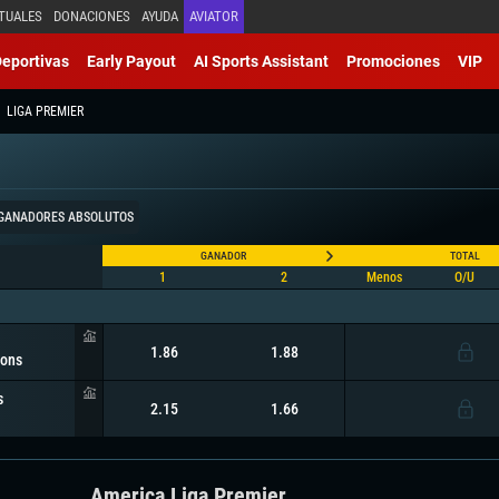
RTUALES
DONACIONES
AYUDA
AVIATOR
eportivas
Early Payout
AI Sports Assistant
Promociones
VIP
LIGA PREMIER
GANADORES ABSOLUTOS
GANADOR
TOTAL
1
2
Menos
O/U
1.86
1.88
cons
s
2.15
1.66
America Liga Premier