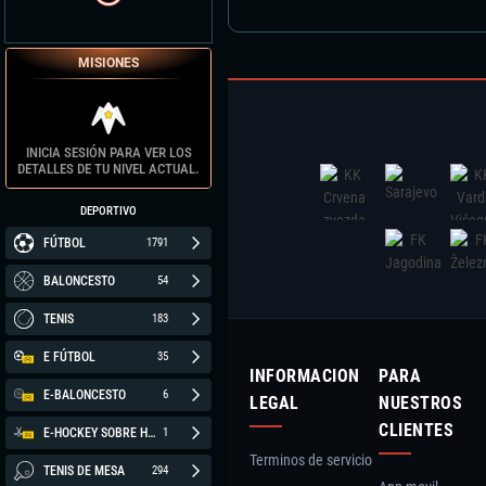
MISIONES
INICIA SESIÓN PARA VER LOS
DETALLES DE TU NIVEL ACTUAL.
DEPORTIVO
FÚTBOL
1791
BALONCESTO
54
TENIS
183
E FÚTBOL
35
INFORMACION
PARA
E-BALONCESTO
6
LEGAL
NUESTROS
CLIENTES
E-HOCKEY SOBRE HIELO
1
Terminos de servicio
TENIS DE MESA
294