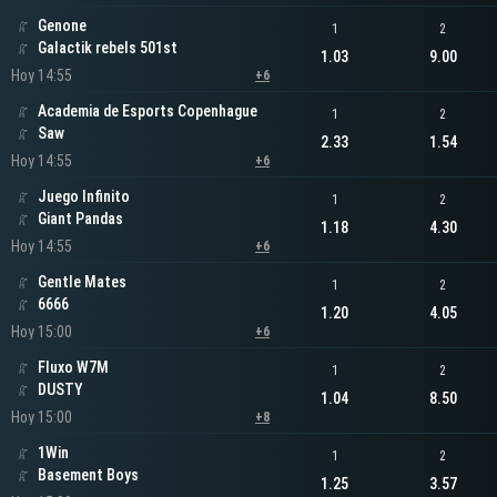
Genone
1
2
Galactik rebels 501st
1.03
9.00
Hoy 14:55
+6
Academia de Esports Copenhague
1
2
Saw
2.33
1.54
Hoy 14:55
+6
Juego Infinito
1
2
Giant Pandas
1.18
4.30
Hoy 14:55
+6
Gentle Mates
1
2
6666
1.20
4.05
Hoy 15:00
+6
Fluxo W7M
1
2
DUSTY
1.04
8.50
Hoy 15:00
+8
1Win
1
2
Basement Boys
1.25
3.57