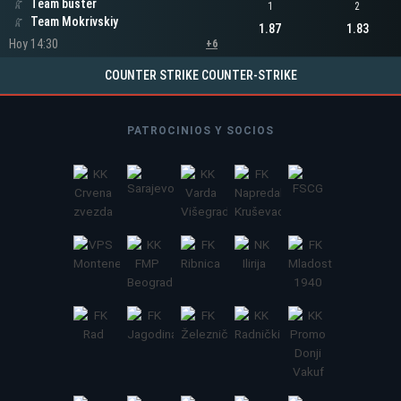
Team buster
1
2
Team Mokrivskiy
1.87
1.83
Hoy 14:30
+6
COUNTER STRIKE COUNTER-STRIKE
PATROCINIOS Y SOCIOS