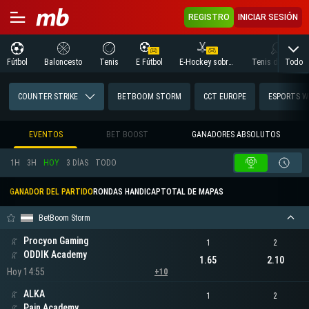
REGISTRO
INICIAR SESIÓN
Todo
Fútbol
Baloncesto
Tenis
E Fútbol
E-Hockey sobre hielo
Tenis de mesa
COUNTER STRIKE
BETBOOM STORM
CCT EUROPE
ESPORTS W
EVENTOS
BET BOOST
GANADORES ABSOLUTOS
1H
3H
HOY
3 DÍAS
TODO
GANADOR DEL PARTIDO
RONDAS HANDICAP
TOTAL DE MAPAS
BetBoom Storm
Procyon Gaming
1
2
ODDIK Academy
1.65
2.10
Hoy 14:55
+10
ALKA
1
2
Pain Academy