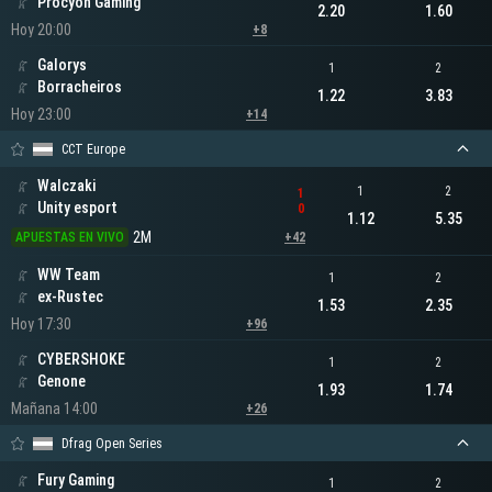
Procyon Gaming
2.20
1.60
Hoy 20:00
+8
Galorys
1
2
Borracheiros
1.22
3.83
Hoy 23:00
+14
CCT Europe
Walczaki
1
2
1
Unity esport
0
1.12
5.35
2M
APUESTAS EN VIVO
+42
WW Team
1
2
ex-Rustec
1.53
2.35
Hoy 17:30
+96
CYBERSHOKE
1
2
Genone
1.93
1.74
Mañana 14:00
+26
Dfrag Open Series
Fury Gaming
1
2