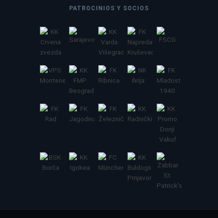
PATROCINIOS Y SOCIOS