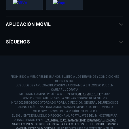
APLICACIÓN MÓVIL
SÍGUENOS
PROHIBIDO A MENORES DE 18 AÑOS. SUJETO A LOS TÉRMINOS Y CONDICIONES
DE ESTE SITIO.
LOS JUEGOS Y APUESTAS DEPORTIVAS A DISTANCIA EN EXCESO PUEDEN
CAUSAR LUDOPATÍA
MERIDIAN GAMING PERÚ S.A.C. CON WEB
MERIDIANBET.PE
Y RUC:
20601190193. AUTORIZADO A OPERAR CÓDIGO DE REGISTRO
N°21002588010000 OTORGADO POR LA DIRECCIÓN GENERAL DE JUEGOS DE
CASINO Y MÁQUINAS TRAGAMONEDAS DEL MINISTERIO DE COMERCIO
EXTERIOR Y TURISMO DE LA REPÚBLICA DE PERÚ.
EL SIGUIENTE ENLACE LO DIRECCIONA AL PORTAL WEB DEL MINCETUR PARA
LA INSCRIPCIÓN EN EL
REGISTRO DE PERSONAS PROHIBIDAS DE ACCEDER A
ESTABLECIMIENTOS DESTINADOS A LA EXPLOTACIÓN DE JUEGOS DE CASINO Y
MÁQUINAS TRAGAMONEDAS
. PARA REGISTRARSE EN ESTE SITIO WEB, EL