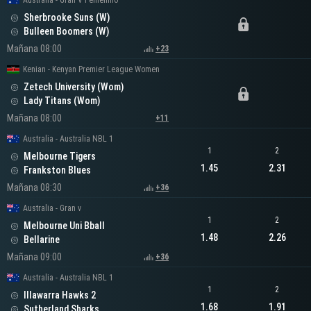
Australia - Gran V Femenino
Sherbrooke Suns (W)
Bulleen Boomers (W)
Mañana 08:00
+23
Kenian - Kenyan Premier League Women
Zetech University (Wom)
Lady Titans (Wom)
Mañana 08:00
+11
Australia - Australia NBL 1
1
2
Melbourne Tigers
1.45
2.31
Frankston Blues
Mañana 08:30
+36
Australia - Gran v
1
2
Melbourne Uni Bball
1.48
2.26
Bellarine
Mañana 09:00
+36
Australia - Australia NBL 1
1
2
Illawarra Hawks 2
1.68
1.91
Sutherland Sharks