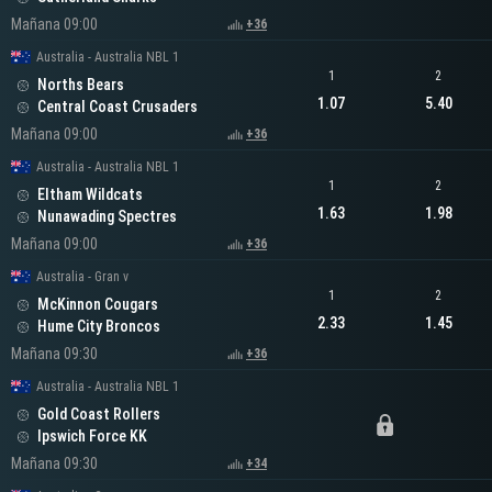
Mañana 09:00
+36
Australia - Australia NBL 1
1
2
Norths Bears
1.07
5.40
Central Coast Crusaders
Mañana 09:00
+36
Australia - Australia NBL 1
1
2
Eltham Wildcats
1.63
1.98
Nunawading Spectres
Mañana 09:00
+36
Australia - Gran v
1
2
McKinnon Cougars
2.33
1.45
Hume City Broncos
Mañana 09:30
+36
Australia - Australia NBL 1
Gold Coast Rollers
Ipswich Force KK
Mañana 09:30
+34