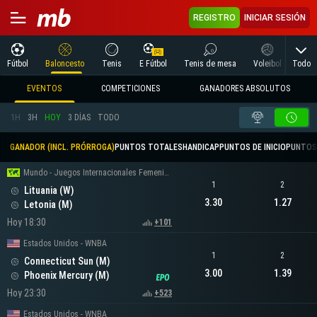
REGISTRO
INICIAR SESIÓN
Todo
Fútbol
Baloncesto
Tenis
E Fútbol
Tenis de mesa
Voleibol
Arte
EVENTOS
COMPETICIONES
GANADORES ABSOLUTOS
1H
3H
HOY
3 DÍAS
TODO
GANADOR (INCL. PRÓRROGA)
PUNTOS TOTALES
HANDICAP
PUNTOS DE INICIO
PUNTOS
Mundo - Juegos Internacionales Femeninos
1
2
Lituania (W)
3.30
1.27
Letonia (M)
Hoy 18:30
+101
Estados Unidos - WNBA
1
2
Connecticut Sun (M)
3.00
1.39
Phoenix Mercury (M)
Hoy 23:30
+523
Estados Unidos - WNBA