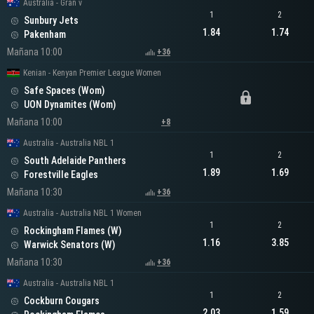
Australia - Gran v
1
2
Sunbury Jets
1.84
1.74
Pakenham
Mañana 10:00
+36
Kenian - Kenyan Premier League Women
Safe Spaces (Wom)
UON Dynamites (Wom)
Mañana 10:00
+8
Australia - Australia NBL 1
1
2
South Adelaide Panthers
1.89
1.69
Forestville Eagles
Mañana 10:30
+36
Australia - Australia NBL 1 Women
1
2
Rockingham Flames (W)
1.16
3.85
Warwick Senators (W)
Mañana 10:30
+36
Australia - Australia NBL 1
1
2
Cockburn Cougars
2.03
1.59