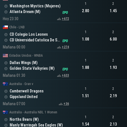
1
2
Washington Mystics (Mujeres)
2.80
1.45
Atlanta Dream (M)
Hoy 23:30
+672
Chile - LNB
1
2
CD Colegio Los Leones
1.08
6.00
CD Universidad Catolica De Santiago
Mañana 00:00
+274
Estados Unidos - WNBA
1
2
Dallas Wings (M)
1.88
1.93
Golden State Valkyries (W)
Mañana 01:30
+633
Australia - Gran v
1
2
Camberwell Dragons
1.51
2.19
Gippsland United
Mañana 07:00
+36
Australia - Australia NBL 1 Women
1
2
Norths Bears (W)
1.54
2.13
Manly Warringah Sea Eagles (W)