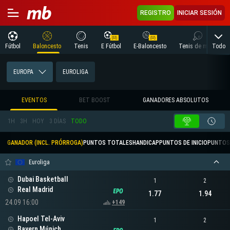
REGISTRO
INICIAR SESIÓN
Todo
Fútbol
Baloncesto
Tenis
E Fútbol
E-Baloncesto
Tenis de mesa
EUROPA
EUROLIGA
EVENTOS
BET BOOST
GANADORES ABSOLUTOS
1H
3H
HOY
3 DÍAS
TODO
GANADOR (INCL. PRÓRROGA)
PUNTOS TOTALES
HANDICAP
PUNTOS DE INICIO
PUNTOS
Euroliga
Dubai Basketball
1
2
Real Madrid
1.77
1.94
24.09 16:00
+149
Hapoel Tel-Aviv
1
2
Bayern Múnich