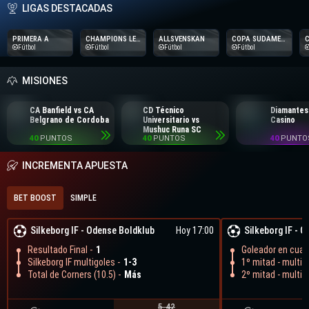
LIGAS DESTACADAS
PRIMERA A
CHAMPIONS LEAGUE
ALLSVENSKAN
COPA SUDAMERICANA
C
Fútbol
Fútbol
Fútbol
Fútbol
MISIONES
CA Banfield vs CA
CD Técnico
Diamantes
Belgrano de Cordoba
Universitario vs
Casino
Mushuc Runa SC
40
PUNTOS
40
PUNTOS
40
PUNTO
INCREMENTA APUESTA
BET BOOST
SIMPLE
Silkeborg IF
-
Odense Boldklub
Hoy 17:00
Silkeborg IF
-
O
Resultado Final -
1
Goleador en cual
Silkeborg IF multigoles -
1-3
1º mitad - multig
Total de Corners (10.5) -
Más
2º mitad - multig
5.42