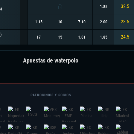
32.5
1.85
s)
23.5
1.15
10
7.10
2.00
)
24.5
17
15
1.01
1.85
Apuestas de waterpolo
PATROCINIOS Y SOCIOS