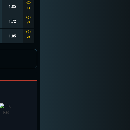
1.85
+4
1.72
+7
1.85
+7