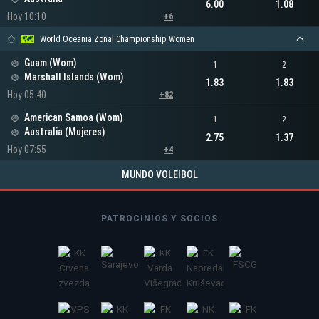
6.00
1.08
Hoy 10:10
+6
World Oceania Zonal Championship Women
Guam (Wom)
1
2
Marshall Islands (Wom)
1.83
1.83
Hoy 05:40
+82
American Samoa (Wom)
1
2
Australia (Mujeres)
2.75
1.37
Hoy 07:55
+4
MUNDO VOLEIBOL
PATROCINIOS Y SOCIOS