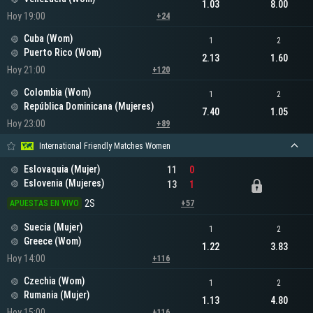
1.03
8.00
Hoy 19:00
+24
Cuba (Wom)
1
2
Puerto Rico (Wom)
2.13
1.60
Hoy 21:00
+120
Colombia (Wom)
1
2
República Dominicana (Mujeres)
7.40
1.05
Hoy 23:00
+89
International Friendly Matches Women
Eslovaquia (Mujer)
11
0
Eslovenia (Mujeres)
13
1
2S
APUESTAS EN VIVO
+57
Suecia (Mujer)
1
2
Greece (Wom)
1.22
3.83
Hoy 14:00
+116
Czechia (Wom)
1
2
Rumania (Mujer)
1.13
4.80
Hoy 15:00
+116