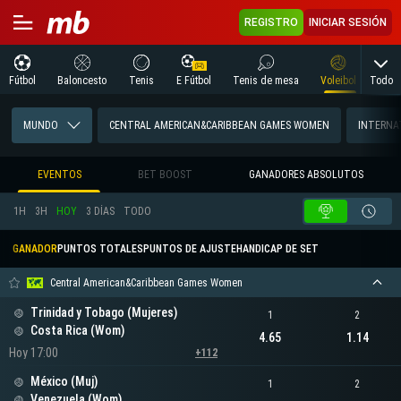
REGISTRO
INICIAR SESIÓN
Todo
Fútbol
Baloncesto
Tenis
E Fútbol
Tenis de mesa
Voleibol
Arte
MUNDO
CENTRAL AMERICAN&CARIBBEAN GAMES WOMEN
INTERNA
EVENTOS
BET BOOST
GANADORES ABSOLUTOS
1H
3H
HOY
3 DÍAS
TODO
GANADOR
PUNTOS TOTALES
PUNTOS DE AJUSTE
HANDICAP DE SET
Central American&Caribbean Games Women
Trinidad y Tobago (Mujeres)
1
2
Costa Rica (Wom)
4.65
1.14
Hoy 17:00
+112
México (Muj)
1
2
Venezuela (Wom)