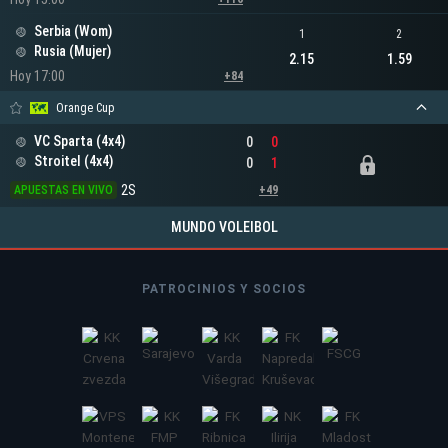
Serbia (Wom)
1
2
Rusia (Mujer)
2.15
1.59
Hoy 17:00
+84
Orange Cup
VC Sparta (4x4)
0
0
Stroitel (4x4)
0
1
2S
APUESTAS EN VIVO
+49
MUNDO VOLEIBOL
PATROCINIOS Y SOCIOS