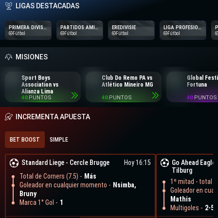
LIGAS DESTACADAS
PRIMERA DIVISIÓN
PARTIDOS AMISTOSOS
EREDIVISIE
LIGA PROFESIONAL
P
Fútbol
Fútbol
Fútbol
Fútbol
MISIONES
Sport Boys
Club Do Remo PA vs
Global Festi
Association vs
Atlético Mineiro MG
Fortuna
Alianza Lima
40
PUNTOS
40
PUNTOS
40
PUNTOS
INCREMENTA APUESTA
BET BOOST
SIMPLE
Standard Liege
-
Cercle Brugge
Hoy 16:15
Go Ahead Eagle
Tilburg
Total de Corners (7.5) -
Más
1º mitad - total c
Goleador en cualquier momento -
Nsimba,
Goleador en cual
Bruny
Mathis
Marca 1° Gol -
1
Multigoles -
2-5