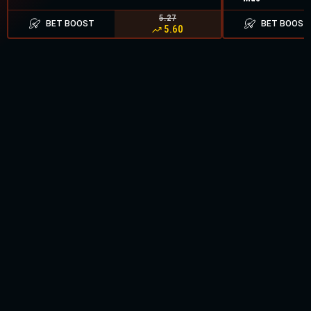
5.27
BET BOOST
BET BOOST
5.60