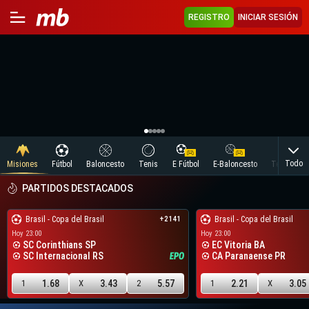
REGISTRO
INICIAR SESIÓN
Todo
Misiones
Fútbol
Baloncesto
Tenis
E Fútbol
E-Baloncesto
Tenis de 
PARTIDOS DESTACADOS
Brasil - Copa del Brasil
Brasil - Copa del Brasil
+2141
Hoy 23:00
Hoy 23:00
SC Corinthians SP
EC Vitoria BA
SC Internacional RS
CA Paranaense PR
1.68
3.43
5.57
2.21
3.05
1
X
2
1
X