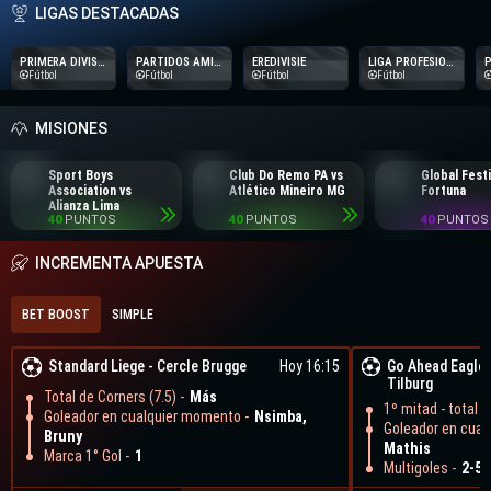
LIGAS DESTACADAS
PRIMERA DIVISIÓN
PARTIDOS AMISTOSOS
EREDIVISIE
LIGA PROFESIONAL
P
Fútbol
Fútbol
Fútbol
Fútbol
MISIONES
Sport Boys
Club Do Remo PA vs
Global Festi
Association vs
Atlético Mineiro MG
Fortuna
Alianza Lima
40
PUNTOS
40
PUNTOS
40
PUNTOS
INCREMENTA APUESTA
BET BOOST
SIMPLE
Standard Liege
-
Cercle Brugge
Hoy 16:15
Go Ahead Eagle
Tilburg
Total de Corners (7.5) -
Más
1º mitad - total c
Goleador en cualquier momento -
Nsimba,
Goleador en cual
Bruny
Mathis
Marca 1° Gol -
1
Multigoles -
2-5