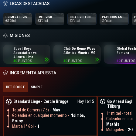
LIGAS DESTACADAS
PRIMERA DIVISIÓN
EREDIVISIE
LIGA PROFESIONAL
PARTIDOS AMISTOSOS
P
Fútbol
Fútbol
Fútbol
Fútbol
MISIONES
Sport Boys
Club Do Remo PA vs
Global Festi
Association vs
Atlético Mineiro MG
Fortuna
Alianza Lima
40
PUNTOS
40
PUNTOS
40
PUNTOS
INCREMENTA APUESTA
BET BOOST
SIMPLE
Standard Liege
-
Cercle Brugge
Hoy 16:15
Go Ahead Eagle
Tilburg
Total de Corners (7.5) -
Más
1º mitad - total c
Goleador en cualquier momento -
Nsimba,
Goleador en cual
Bruny
Mathis
Marca 1° Gol -
1
Multigoles -
2-5