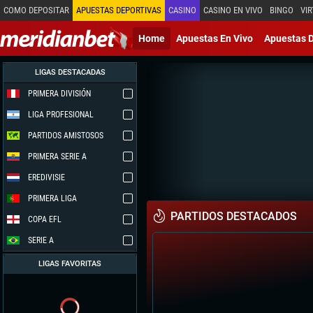
COMO DEPOSITAR
APUESTAS DEPORTIVAS
CASINO
CASINO EN VIVO
BINGO
VI
Home
Apuestas En Vivo
Apuestas D
LIGAS DESTACADAS
PRIMERA DIVISIÓN
LIGA PROFESIONAL
PARTIDOS AMISTOSOS
PRIMERA SERIE A
EREDIVISIE
PRIMERA LIGA
PARTIDOS DESTACADOS
COPA EFL
SERIE A
LIGAS FAVORITAS