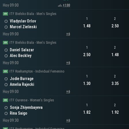
Hoy 09:00
+100
ITF Bielsko Biala - Men's Singles
1
2
Vladyslav Orlov
1.48
2.50
Marcel Zielinski
Hoy 09:00
+6
ITF Bielsko Biala - Men's Singles
1
2
Daniel Salazar
2.50
1.48
Alec Beckley
Hoy 09:00
+6
ITF Roehampton - Individual Femenino
1
2
Jodie Burrage
1.30
3.35
Amelia Rajecki
Hoy 09:00
+6
ITF Ourense - Women's Singles
1
2
Sonja Zhiyenbayeva
1.82
1.92
Rina Saigo
Hoy 09:30
+6