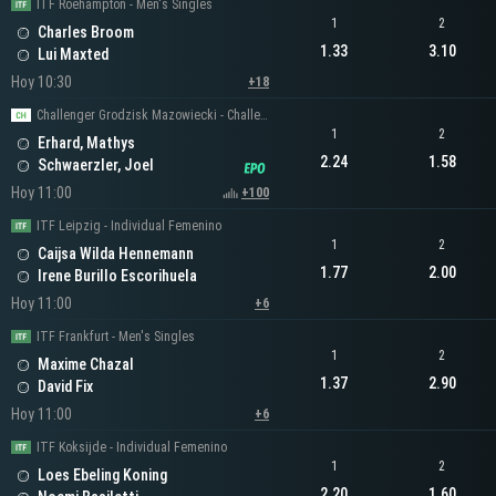
ITF Roehampton - Men's Singles
1
2
Charles Broom
1.33
3.10
Lui Maxted
Hoy 10:30
+18
Challenger Grodzisk Mazowiecki - Challenger Men's Singles
1
2
Erhard, Mathys
2.24
1.58
Schwaerzler, Joel
Hoy 11:00
+100
ITF Leipzig - Individual Femenino
1
2
Caijsa Wilda Hennemann
1.77
2.00
Irene Burillo Escorihuela
Hoy 11:00
+6
ITF Frankfurt - Men's Singles
1
2
Maxime Chazal
1.37
2.90
David Fix
Hoy 11:00
+6
ITF Koksijde - Individual Femenino
1
2
Loes Ebeling Koning
2.20
1.60