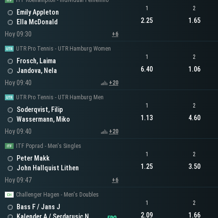
ITF Roehampton - Individual Femenino
1
2
Emily Appleton
2.25
1.65
Ella McDonald
Hoy 09:30
+6
UTR Pro Tennis - UTR Hamburg Women
1
2
Frosch, Laima
6.40
1.06
Jandova, Nela
Hoy 09:40
+20
UTR Pro Tennis - UTR Hamburg Men
1
2
Soderqvist, Filip
1.13
4.60
Wassermann, Miko
Hoy 09:40
+20
ITF Poprad - Men's Singles
1
2
Peter Makk
1.25
3.50
John Hallquist Lithen
Hoy 09:47
+6
Challenger Hagen - Men's Doubles
1
2
Bass F / Jans J
2.09
1.66
Kalender A / Serdarusic N