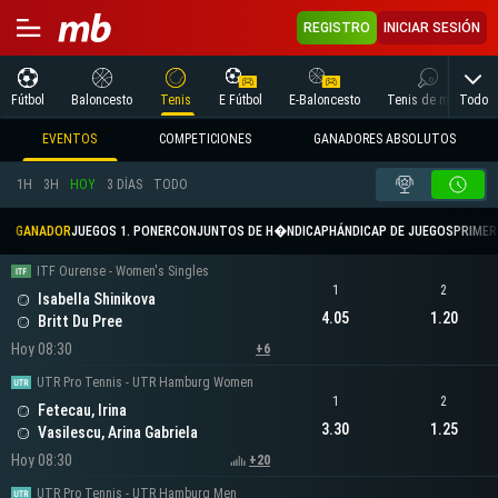
REGISTRO
INICIAR SESIÓN
Todo
Fútbol
Baloncesto
Tenis
E Fútbol
E-Baloncesto
Tenis de mesa
EVENTOS
COMPETICIONES
GANADORES ABSOLUTOS
1H
3H
HOY
3 DÍAS
TODO
GANADOR
JUEGOS 1. PONER
CONJUNTOS DE H�NDICAP
HÁNDICAP DE JUEGOS
PRIMER 
ITF Ourense - Women's Singles
1
2
Isabella Shinikova
4.05
1.20
Britt Du Pree
Hoy 08:30
+6
UTR Pro Tennis - UTR Hamburg Women
1
2
Fetecau, Irina
3.30
1.25
Vasilescu, Arina Gabriela
Hoy 08:30
+20
UTR Pro Tennis - UTR Hamburg Men