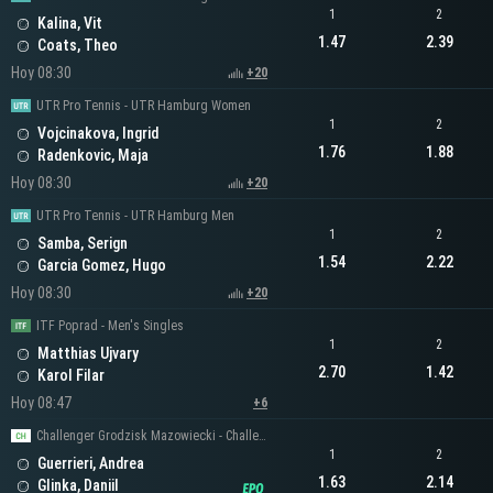
1
2
Kalina, Vit
1.47
2.39
Coats, Theo
Hoy 08:30
+20
UTR Pro Tennis - UTR Hamburg Women
1
2
Vojcinakova, Ingrid
1.76
1.88
Radenkovic, Maja
Hoy 08:30
+20
UTR Pro Tennis - UTR Hamburg Men
1
2
Samba, Serign
1.54
2.22
Garcia Gomez, Hugo
Hoy 08:30
+20
ITF Poprad - Men's Singles
1
2
Matthias Ujvary
2.70
1.42
Karol Filar
Hoy 08:47
+6
Challenger Grodzisk Mazowiecki - Challenger Men's Singles
1
2
Guerrieri, Andrea
1.63
2.14
Glinka, Daniil