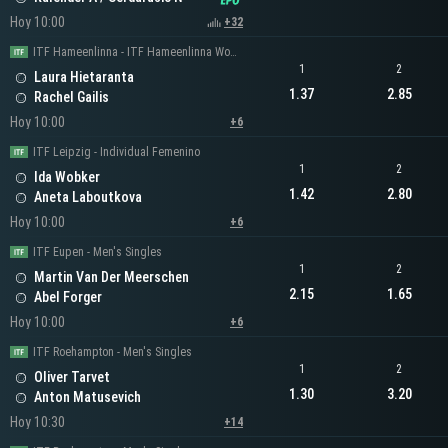
Hoy 10:00
+32
ITF Hameenlinna - ITF Hameenlinna Women's Singles
1
2
Laura Hietaranta
1.37
2.85
Rachel Gailis
Hoy 10:00
+6
ITF Leipzig - Individual Femenino
1
2
Ida Wobker
1.42
2.80
Aneta Laboutkova
Hoy 10:00
+6
ITF Eupen - Men's Singles
1
2
Martin Van Der Meerschen
2.15
1.65
Abel Forger
Hoy 10:00
+6
ITF Roehampton - Men's Singles
1
2
Oliver Tarvet
1.30
3.20
Anton Matusevich
Hoy 10:30
+14