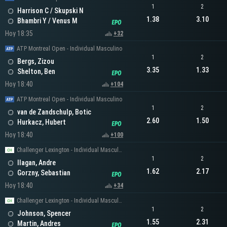
1
2
Harrison C / Skupski N
1.38
3.10
Bhambri Y / Venus M
Hoy 18:35
+32
ATP Montreal Open - Individual Masculino
1
2
Bergs, Zizou
3.35
1.33
Shelton, Ben
Hoy 18:40
+104
ATP Montreal Open - Individual Masculino
1
2
van de Zandschulp, Botic
2.60
1.50
Hurkacz, Hubert
Hoy 18:40
+100
Challenger Lexington - Individual Masculino
1
2
Ilagan, Andre
1.62
2.17
Gorzny, Sebastian
Hoy 18:40
+34
Challenger Lexington - Individual Masculino
1
2
Johnson, Spencer
1.55
2.31
Martin, Andres