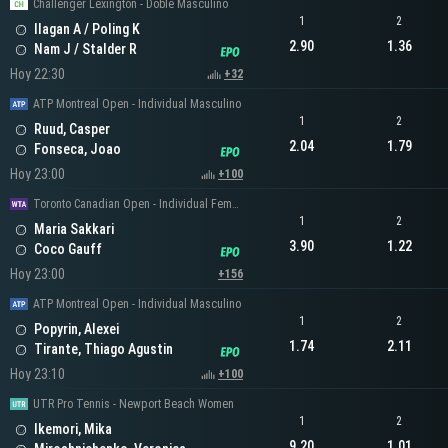
Challenger Lexington - Doble Masculino
1
2
Ilagan A / Poling K
2.90
1.36
Nam J / Stalder R
Hoy 22:30
+32
ATP Montreal Open - Individual Masculino
1
2
Ruud, Casper
2.04
1.79
Fonseca, Joao
Hoy 23:00
+100
Toronto Canadian Open - Individual Femenino
1
2
Maria Sakkari
3.90
1.22
Coco Gauff
Hoy 23:00
+156
ATP Montreal Open - Individual Masculino
1
2
Popyrin, Alexei
1.74
2.11
Tirante, Thiago Agustin
Hoy 23:10
+100
UTR Pro Tennis - Newport Beach Women
1
2
Ikemori, Mika
9.20
1.01