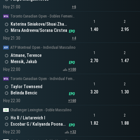
Hoy 21:00
+6
Toronto Canadian Open - Dobles Femeninos
1
2
Katerina Siniakova/Shuai Zhang
1.40
2.95
Mirra Andreeva/Sorana Cirstea
Hoy 21:30
+4
ATP Montreal Open - Individual Masculino
1
2
Atmane, Terence
2.70
1.47
Mensik, Jakub
Hoy 22:00
+100
Toronto Canadian Open - Individual Femenino
1
2
Taylor Townsend
3.20
1.30
Belinda Bencic
Hoy 22:30
+160
Challenger Lexington - Doble Masculino
1
2
Ho R / Liutarevich I
1.82
1.88
Escobar G / Kaliyanda Poonacha N
Hoy 22:30
+32