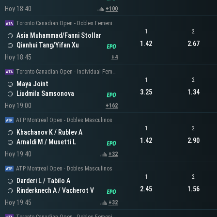
Hoy 18:40
+100
Toronto Canadian Open - Dobles Femeninos
1
2
Asia Muhammad/Fanni Stollar
1.42
2.67
Qianhui Tang/Yifan Xu
Hoy 18:45
+4
Toronto Canadian Open - Individual Femenino
1
2
Maya Joint
3.25
1.34
Liudmila Samsonova
Hoy 19:00
+162
ATP Montreal Open - Dobles Masculinos
1
2
Khachanov K / Rublev A
1.42
2.90
Arnaldi M / Musetti L
Hoy 19:40
+32
ATP Montreal Open - Dobles Masculinos
1
2
Darderi L / Tabilo A
2.45
1.56
Rinderknech A / Vacherot V
Hoy 19:45
+32