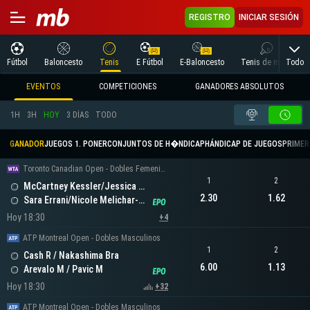
REGISTRO
INICIAR SESIÓN
Todo
Fútbol
Baloncesto
Tenis
E Fútbol
E-Baloncesto
Tenis de mesa
EVENTOS
COMPETICIONES
GANADORES ABSOLUTOS
1H
3H
HOY
3 DÍAS
TODO
GANADOR
JUEGOS 1. PONER
CONJUNTOS DE H�NDICAP
HÁNDICAP DE JUEGOS
PRIMER 
Toronto Canadian Open - Dobles Femeninos
1
2
McCartney Kessler/Jessica Pegula
2.30
1.62
Sara Errani/Nicole Melichar-Martinez
Hoy 18:30
+4
ATP Montreal Open - Dobles Masculinos
1
2
Cash R / Nakashima Bra
6.00
1.13
Arevalo M / Pavic M
Hoy 18:30
+32
ATP Montreal Open - Dobles Masculinos