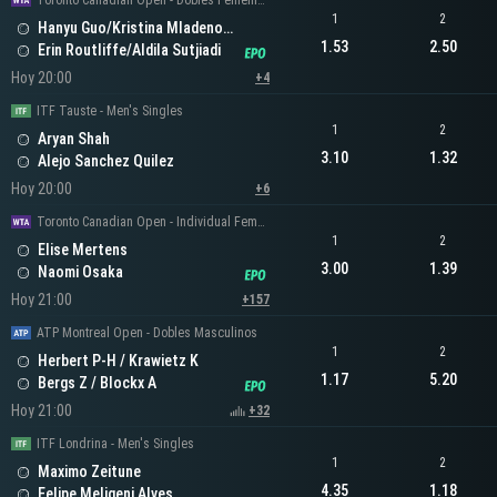
Toronto Canadian Open - Dobles Femeninos
1
2
Hanyu Guo/Kristina Mladenovic
1.53
2.50
Erin Routliffe/Aldila Sutjiadi
Hoy 20:00
+4
ITF Tauste - Men's Singles
1
2
Aryan Shah
3.10
1.32
Alejo Sanchez Quilez
Hoy 20:00
+6
Toronto Canadian Open - Individual Femenino
1
2
Elise Mertens
3.00
1.39
Naomi Osaka
Hoy 21:00
+157
ATP Montreal Open - Dobles Masculinos
1
2
Herbert P-H / Krawietz K
1.17
5.20
Bergs Z / Blockx A
Hoy 21:00
+32
ITF Londrina - Men's Singles
1
2
Maximo Zeitune
4.35
1.18
Felipe Meligeni Alves