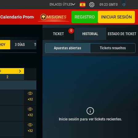
ENLACES ÚTILES
09:23 GMT0
Calendario Promo
MISIONES
REGISTRO
INICIAR SESIÓN
TICKET
HISTORIAL
ESTADO DE TICKET
HOY
3 DÍAS
TODO
Apuestas abiertas
Tickets resueltos
O
2
+32
+32
Inicie sesión para ver tickets recientes.
+32