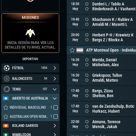
Darderi L / Tabilo A
18:50
Rinderknech A / Vacherot
Hoy
MISIONES
Khachanov K / Rublev A
19:40
Arnaldi M / Musetti L
Hoy
Herbert P-H / Krawietz K
20:00
Bergs Z / Blockx A
Hoy
INICIA SESIÓN PARA VER LOS
DETALLES DE TU NIVEL ACTUAL.
ATP Montreal Open - Individu
DEPORTIVO
Merida, Daniel
16:30
Michelsen, Alex
Hoy
FÚTBOL
1954
Griekspoor, Tallon
16:30
BALONCESTO
54
Arnaldi, Matteo
Hoy
TENIS
197
Bergs, Zizou
17:40
Shelton, Ben
Hoy
ABIERTO DE AUSTRALIA
van de Zandschulp, Botic
17:40
INDIVIDUAL MASCULINO
1
Hurkacz, Hubert
Hoy
AUSTRALIAN OPEN WOMEN'S SINGLES
1
Atmane, Terence
22:00
ROLAND GARROS
Mensik, Jakub
Hoy
WIMBLEDON