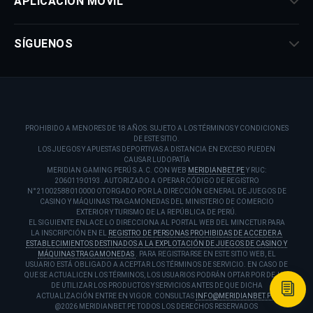
APLICACIÓN MÓVIL
SÍGUENOS
PROHIBIDO A MENORES DE 18 AÑOS. SUJETO A LOS TÉRMINOS Y CONDICIONES
DE ESTE SITIO.
LOS JUEGOS Y APUESTAS DEPORTIVAS A DISTANCIA EN EXCESO PUEDEN
CAUSAR LUDOPATÍA
MERIDIAN GAMING PERÚ S.A.C. CON WEB
MERIDIANBET.PE
Y RUC:
20601190193. AUTORIZADO A OPERAR CÓDIGO DE REGISTRO
N°21002588010000 OTORGADO POR LA DIRECCIÓN GENERAL DE JUEGOS DE
CASINO Y MÁQUINAS TRAGAMONEDAS DEL MINISTERIO DE COMERCIO
EXTERIOR Y TURISMO DE LA REPÚBLICA DE PERÚ.
EL SIGUIENTE ENLACE LO DIRECCIONA AL PORTAL WEB DEL MINCETUR PARA
LA INSCRIPCIÓN EN EL
REGISTRO DE PERSONAS PROHIBIDAS DE ACCEDER A
ESTABLECIMIENTOS DESTINADOS A LA EXPLOTACIÓN DE JUEGOS DE CASINO Y
MÁQUINAS TRAGAMONEDAS
. PARA REGISTRARSE EN ESTE SITIO WEB, EL
USUARIO ESTÁ OBLIGADO A ACEPTAR LOS TÉRMINOS DE SERVICIO. EN CASO DE
QUE SE ACTUALICEN LOS TÉRMINOS, LOS USUARIOS PODRÁN OPTAR POR DEJAR
DE UTILIZAR LOS PRODUCTOS Y SERVICIOS ANTES DE QUE DICHA
ACTUALIZACIÓN ENTRE EN VIGOR. CONSULTAS
INFO@MERIDIANBET.PE
.
@2026 MERIDIANBET.PE TODOS LOS DERECHOS RESERVADOS