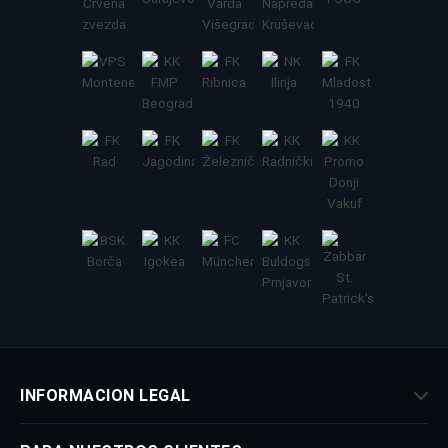
INFORMACION LEGAL