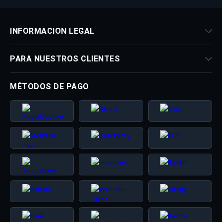
INFORMACION LEGAL
PARA NUESTROS CLIENTES
MÉTODOS DE PAGO