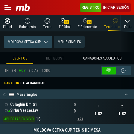
REGISTRO
INICIAR SESIÓN
Todo
Fútbol
Baloncesto
Tenis
E Fútbol
E-Baloncesto
Tenis de mesa
MOLDOVA SETKA CUP
MEN'S SINGLES
EVENTOS
BET BOOST
GANADORES ABSOLUTOS
1H
3H
HOY
3 DÍAS
TODO
GANADOR
TOTAL
HANDICAP
Men's Singles
Culaghin Dmitri
0
1
2
Sirbu Veaceslav
0
1.82
1.82
1S
APUESTAS EN VIVO
+74
MOLDOVA SETKA CUP TENIS DE MESA