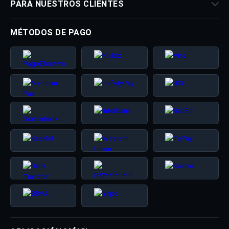
PARA NUESTROS CLIENTES
MÉTODOS DE PAGO