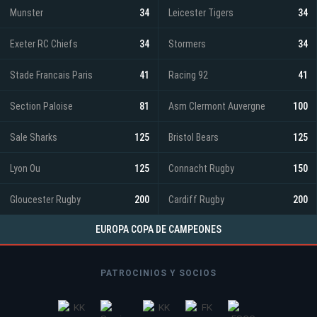
Munster
34
Leicester Tigers
34
Exeter RC Chiefs
34
Stormers
34
Stade Francais Paris
41
Racing 92
41
Section Paloise
81
Asm Clermont Auvergne
100
Sale Sharks
125
Bristol Bears
125
Lyon Ou
125
Connacht Rugby
150
Gloucester Rugby
200
Cardiff Rugby
200
EUROPA COPA DE CAMPEONES
PATROCINIOS Y SOCIOS