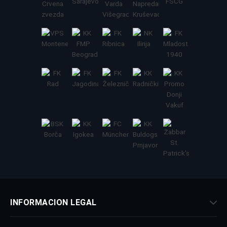
INFORMACION LEGAL