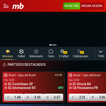
REGISTRO
INICIAR SESIÓN
Todo
Misiones
Fútbol
Baloncesto
Tenis
E Fútbol
E-Baloncesto
Tenis de 
PARTIDOS DESTACADOS
Brasil - Copa del Brasil
Brasil - Copa del Brasil
+2173
Hoy 23:00
Hoy 23:00
SC Corinthians SP
EC Vitoria BA
SC Internacional RS
CA Paranaense PR
1.68
3.43
5.57
2.21
3.05
1
X
2
1
X