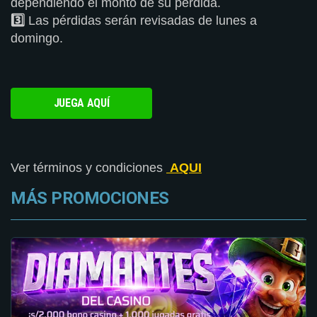
dependiendo el monto de su pérdida.
3️⃣
Las pérdidas serán revisadas de lunes a
domingo.
JUEGA AQUÍ
Ver términos y condiciones
AQUI
MÁS PROMOCIONES