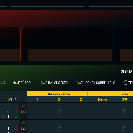
OFERTA 
ENIS
E FÚTBOL
E-BALONCESTO
E-HOCKEY SOBRE HIELO
TE
RESULTADO FINAL
TOTAL
1
X
2
Menos
O/U
HT
R
)
0
0
1
2
1
2