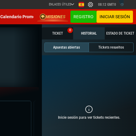
ENLACES ÚTILES
08:12 GMT0
Calendario Promo
MISIONES
REGISTRO
INICIAR SESIÓN
TICKET
HISTORIAL
ESTADO DE TICKET
Apuestas abiertas
Tickets resueltos
Inicie sesión para ver tickets recientes.