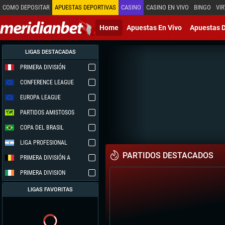
COMO DEPOSITAR
APUESTAS DEPORTIVAS
CASINO
CASINO EN VIVO
BINGO
VI
Home
Apuestas En Vivo
Apuestas D
LIGAS DESTACADAS
PRIMERA DIVISIÓN
CONFERENCE LEAGUE
EUROPA LEAGUE
PARTIDOS AMISTOSOS
COPA DEL BRASIL
LIGA PROFESIONAL
PARTIDOS DESTACADOS
PRIMERA DIVISIÓN A
PRIMERA DIVISION
LIGAS FAVORITAS