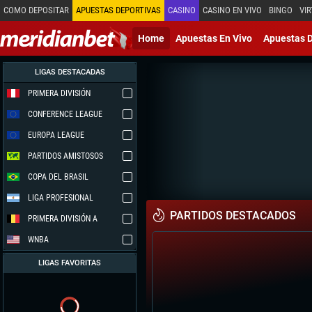
COMO DEPOSITAR
APUESTAS DEPORTIVAS
CASINO
CASINO EN VIVO
BINGO
VI
Home
Apuestas En Vivo
Apuestas D
LIGAS DESTACADAS
PRIMERA DIVISIÓN
CONFERENCE LEAGUE
EUROPA LEAGUE
PARTIDOS AMISTOSOS
COPA DEL BRASIL
LIGA PROFESIONAL
PARTIDOS DESTACADOS
PRIMERA DIVISIÓN A
WNBA
LIGAS FAVORITAS