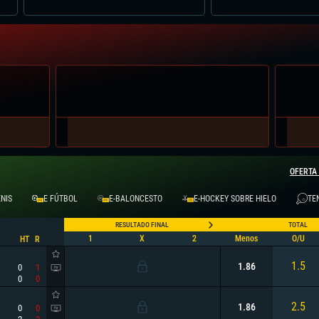
OFERTA 
ENIS
E FÚTBOL
E-BALONCESTO
E-HOCKEY SOBRE HIELO
TE
RESULTADO FINAL
TOTAL
1
X
2
Menos
O/U
HT
R
1.5
1.86
0
1
0
0
2.5
1.86
0
0