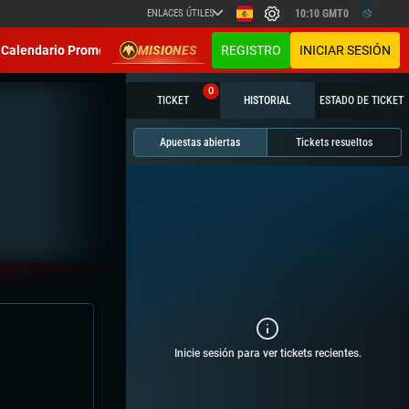
ENLACES ÚTILES
10:10 GMT0
Calendario Promo
MISIONES
REGISTRO
INICIAR SESIÓN
TICKET
HISTORIAL
ESTADO DE TICKET
Apuestas abiertas
Tickets resueltos
Inicie sesión para ver tickets recientes.