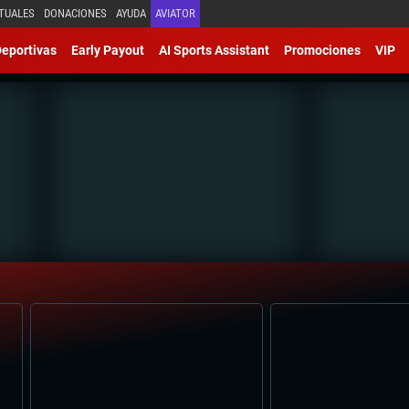
RTUALES
DONACIONES
AYUDA
AVIATOR
eportivas
Early Payout
AI Sports Assistant
Promociones
VIP