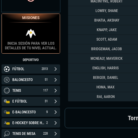
MACINTYRE, ROBERT
LOWRY, SHANE
MISIONES
BHATIA, AKSHAY
KNAPP, JAKE
SCOTT, ADAM
INICIA SESIÓN PARA VER LOS
DETALLES DE TU NIVEL ACTUAL.
BRIDGEMAN, JACOB
MCNEALY, MAVERICK
DEPORTIVO
ENGLISH, HARRIS
FÚTBOL
2013
BERGER, DANIEL
BALONCESTO
51
HOMA, MAX
TENIS
117
RAI, AARON
E FÚTBOL
31
E-BALONCESTO
9
Tor
E-HOCKEY SOBRE HIELO
2
TENIS DE MESA
228