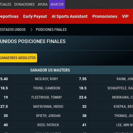
RTUALES
DONACIONES
AYUDA
AVIATOR
eportivas
Early Payout
AI Sports Assistant
Promociones
VIP
 ESTADOS UNIDOS
POSICIONES FINALES
UNIDOS POSICIONES FINALES
GANADORES ABSOLUTOS
GANADOR US MASTERS
5.40
7.55
MCILROY, RORY
RAHM, JO
18.5
18.5
YOUNG, CAMERON
SCHAUFFELE, X
19
23.6
FLEETWOOD, TOMMY
MORIKAWA, C
27.5
32
MATSUYAMA, HIDEKI
KOEPKA, BR
35
38
SPIETH, JORDAN
THOMAS, JU
40
41
REED, PATRICK
LEE, MIN 