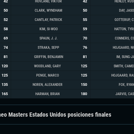
42
42
HOVLAND, VIKTOR
HENLEY, RUS
50
50
CLARK, WYNDHAM
DAY, JAS
52
55
CANTLAY, PATRICK
GOTTERUP, C
58
59
KIM, SI-WOO
HATTON, TYR
69
70
SPAUN, J. J.
CONNERS, C
74
76
STRAKA, SEPP
HOJGAARD, NI
81
81
GRIFFIN, BENJAMIN
IM, SUNG-J
120
125
WOODLAND, GARY
SMITH, CAM
125
125
PENGE, MARCO
HOJGAARD, R
135
150
NOREN, ALEXANDER
FOX, RYA
165
180
HARMAN, BRIAN
JARVIS, CA
neo Masters Estados Unidos posiciones finales