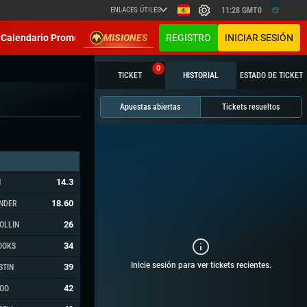
ENLACES ÚTILES
11:28 GMT0
Calendario Promo
MISIONES
REGISTRO
INICIAR SESIÓN
TICKET
HISTORIAL
ESTADO DE TICKET
Apuestas abiertas
Tickets resueltos
14.3
N
18.60
ANDER
26
OLLIN
34
OOKS
Inicie sesión para ver tickets recientes.
39
STIN
42
WOO