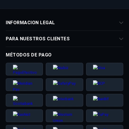
INFORMACION LEGAL
PARA NUESTROS CLIENTES
MÉTODOS DE PAGO