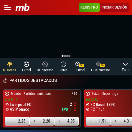
REGISTRO
INICIAR SESIÓN
Todo
Misiones
Fútbol
Baloncesto
Tenis
E Fútbol
E-Baloncesto
Tenis de 
PARTIDOS DESTACADOS
Mundo - Partidos amistosos
Suiza - Super Liga
+60
2nd
64:19
1st
22:52
2
2
Liverpool FC
FC Basel 1893
AS Mónaco
1
2
FC Thun
2.25
2.28
4.95
1.51
4.31
1
X
2
1
X