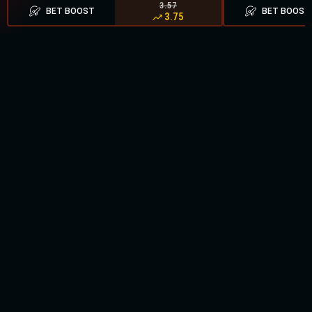
3.57
BET BOOST
BET BOOST
3.75