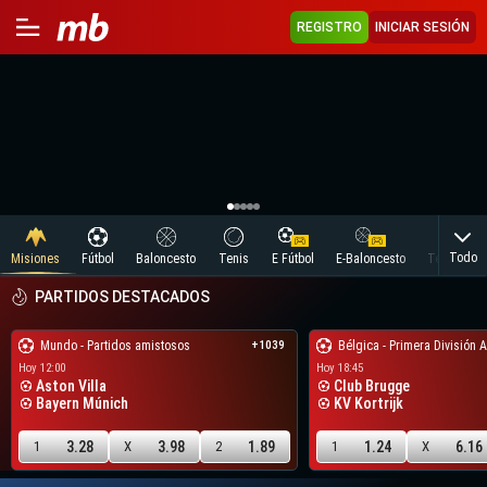
REGISTRO
INICIAR SESIÓN
Todo
Misiones
Fútbol
Baloncesto
Tenis
E Fútbol
E-Baloncesto
Tenis de 
PARTIDOS DESTACADOS
Mundo - Partidos amistosos
Bélgica - Primera División A
+1039
Hoy 12:00
Hoy 18:45
Aston Villa
Club Brugge
Bayern Múnich
KV Kortrijk
3.28
3.98
1.89
1.24
6.16
1
X
2
1
X