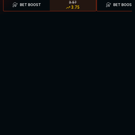
3.57
BET BOOST
BET BOOST
3.75