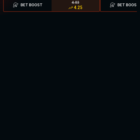
4.03
BET BOOST
BET BOOST
4.25