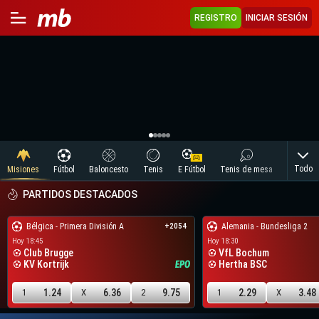
REGISTRO
INICIAR SESIÓN
Todo
Misiones
Fútbol
Baloncesto
Tenis
E Fútbol
Tenis de mesa
Voleibol
PARTIDOS DESTACADOS
Bélgica - Primera División A
Alemania - Bundesliga 2
+2054
Hoy 18:45
Hoy 18:30
Club Brugge
VfL Bochum
KV Kortrijk
Hertha BSC
1.24
6.36
9.75
2.29
3.48
1
X
2
1
X