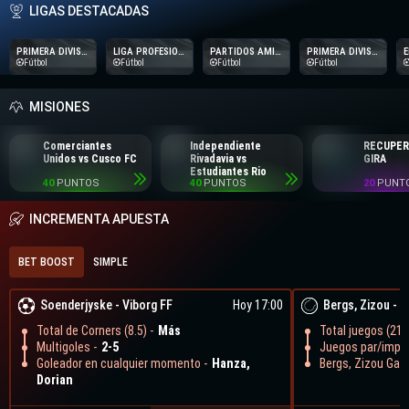
LIGAS DESTACADAS
PRIMERA DIVISIÓN
LIGA PROFESIONAL
PARTIDOS AMISTOSOS
PRIMERA DIVISIÓN A
E
Fútbol
Fútbol
Fútbol
Fútbol
MISIONES
Comerciantes
Independiente
RECUPER
Unidos vs Cusco FC
Rivadavia vs
GIRA
Estudiantes Rio
40
PUNTOS
40
PUNTOS
20
PUNT
INCREMENTA APUESTA
BET BOOST
SIMPLE
Soenderjyske
-
Viborg FF
Hoy 17:00
Bergs, Zizou
-
S
Total de Corners (8.5) -
Más
Total juegos (21.5
Multigoles -
2-5
Juegos par/impar
Goleador en cualquier momento -
Hanza,
Bergs, Zizou Gana
Dorian