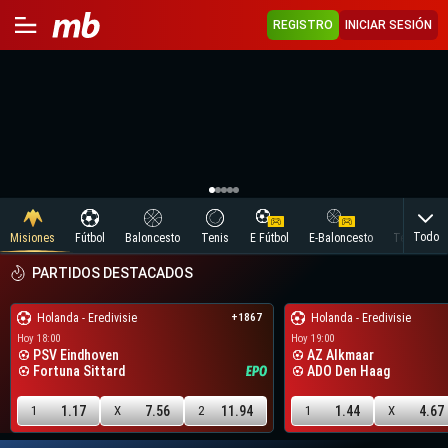
REGISTRO
INICIAR SESIÓN
Todo
Misiones
Fútbol
Baloncesto
Tenis
E Fútbol
E-Baloncesto
Tenis de 
PARTIDOS DESTACADOS
Holanda - Eredivisie
Holanda - Eredivisie
+1867
Hoy 18:00
Hoy 19:00
PSV Eindhoven
AZ Alkmaar
Fortuna Sittard
ADO Den Haag
1.17
7.56
11.94
1.44
4.67
1
X
2
1
X