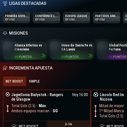
LIGAS DESTACADAS
PRIMERA DIVISIÓN
CONFERENCE LEAGUE
EUROPA LEAGUE
PARTIDOS AMISTOSOS
Fútbol
Fútbol
Fútbol
Fútbol
MISIONES
Alianza Atletico vs
Union de Santa Fe vs
Global Festi
Cienciano
CA Lanús
Fortuna
40
PUNTOS
40
PUNTOS
40
PUNTOS
INCREMENTA APUESTA
BET BOOST
SIMPLE
Jagiellonia Bialystok
-
Rangers
Hoy 16:00
Lincoln Red Imp
de Glasgow
Nicosia
Total Gols (2.5) -
Más
Mitad de mayor m
Ambos equipos marcan -
GG
1º Mitad-Marca 1º
Total Gols (2.5) -
2.16
BET BOOST
BET BOOST