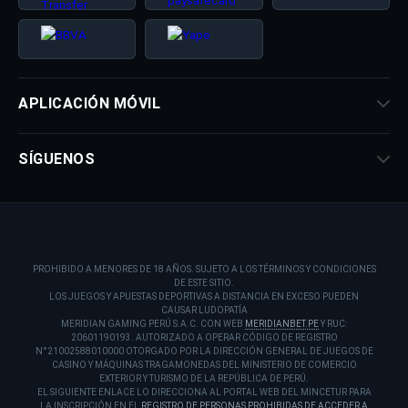
APLICACIÓN MÓVIL
SÍGUENOS
PROHIBIDO A MENORES DE 18 AÑOS. SUJETO A LOS TÉRMINOS Y CONDICIONES
DE ESTE SITIO.
LOS JUEGOS Y APUESTAS DEPORTIVAS A DISTANCIA EN EXCESO PUEDEN
CAUSAR LUDOPATÍA
MERIDIAN GAMING PERÚ S.A.C. CON WEB
MERIDIANBET.PE
Y RUC:
20601190193. AUTORIZADO A OPERAR CÓDIGO DE REGISTRO
N°21002588010000 OTORGADO POR LA DIRECCIÓN GENERAL DE JUEGOS DE
CASINO Y MÁQUINAS TRAGAMONEDAS DEL MINISTERIO DE COMERCIO
EXTERIOR Y TURISMO DE LA REPÚBLICA DE PERÚ.
EL SIGUIENTE ENLACE LO DIRECCIONA AL PORTAL WEB DEL MINCETUR PARA
LA INSCRIPCIÓN EN EL
REGISTRO DE PERSONAS PROHIBIDAS DE ACCEDER A