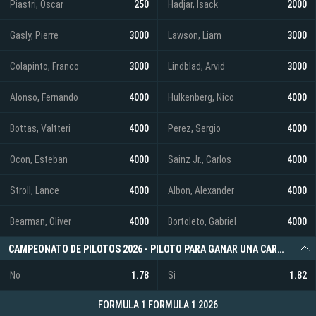
Piastri, Oscar
250
Hadjar, Isack
2000
Gasly, Pierre
3000
Lawson, Liam
3000
Colapinto, Franco
3000
Lindblad, Arvid
3000
Alonso, Fernando
4000
Hulkenberg, Nico
4000
Bottas, Valtteri
4000
Perez, Sergio
4000
Ocon, Esteban
4000
Sainz Jr., Carlos
4000
Stroll, Lance
4000
Albon, Alexander
4000
Bearman, Oliver
4000
Bortoleto, Gabriel
4000
CAMPEONATO DE PILOTOS 2026 - PILOTO PARA GANAR UNA CARRERA - OSCAR PIASTRI
No
1.78
Si
1.82
FORMULA 1 FORMULA 1 2026