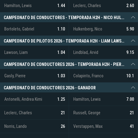
Hamilton, Lewis
1.44
Leclerc, Charles
2.60
CAMPEONATO DE CONDUCTORES - TEMPORADA H2H - NICO HULKENBERG VS. GABRIEL BORTOLETO
Bortoleto, Gabriel
1.10
Hulkenberg, Nico
5.90
CAMPEONATO DE PILOTOS 2026 - TEMPORADA H2H - LIAM LAWSON VS. ARVID LINDBLAD
Lawson, Liam
1.04
Lindblad, Arvid
9.15
CAMPEONATO DE CONDUCTORES 2026 - TEMPORADA H2H - PIERRE GASLY VS. FRANCO COLAPINTO
Gasly, Pierre
1.03
Colapinto, Franco
10.1
CAMPEONATO DE CONDUCTORES 2026 - GANADOR
Antonelli, Andrea Kimi
1.25
Hamilton, Lewis
7.00
Leclerc, Charles
21
Russell, George
21
Norris, Lando
26
Verstappen, Max
41