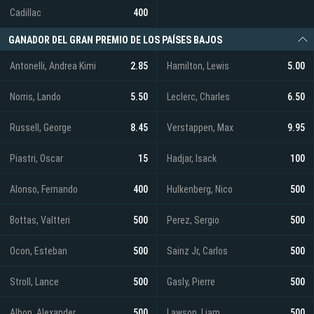
Cadillac
400
GANADOR DEL GRAN PREMIO DE LOS PAÍSES BAJOS
Antonelli, Andrea Kimi
2.85
Hamilton, Lewis
5.00
Norris, Lando
5.50
Leclerc, Charles
6.50
Russell, George
8.45
Verstappen, Max
9.95
Piastri, Oscar
15
Hadjar, Isack
100
Alonso, Fernando
400
Hulkenberg, Nico
500
Bottas, Valtteri
500
Perez, Sergio
500
Ocon, Esteban
500
Sainz Jr, Carlos
500
Stroll, Lance
500
Gasly, Pierre
500
Albon, Alexander
500
Lawson, Liam
500