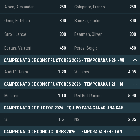
Albon, Alexander
250
Colapinto, Franco
250
Ocon, Esteban
300
Sainz Jr, Carlos
300
Stroll, Lance
300
Bearman, Oliver
300
Bottas, Valtteri
450
Perez, Sergio
450
CAMPEONATO DE CONSTRUCTORES 2026 - TEMPORADA H2H - WILLIAMS VS AUDI F1 TEAM
Audi F1 Team
1.20
Williams
4.05
CAMPEONATO DE CONSTRUCTORES 2026 - TEMPORADA H2H - MCLAREN VS RED BULL RACING
Mclaren
1.10
Red Bull Racing
5.90
CAMPEONATO DE PILOTOS 2026 - EQUIPO PARA GANAR UNA CARRERA - RED BULL RACING
Si
1.61
No
2.05
CAMPEONATO DE CONDUCTORES 2026 - TEMPORADA H2H - LANDO NORRIS VS. CHARLES LECLERC