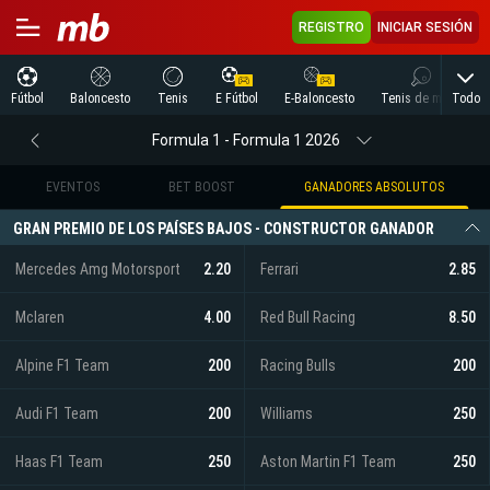
REGISTRO
INICIAR SESIÓN
Todo
Fútbol
Baloncesto
Tenis
E Fútbol
E-Baloncesto
Tenis de mesa
Formula 1 - Formula 1 2026
EVENTOS
BET BOOST
GANADORES ABSOLUTOS
GRAN PREMIO DE LOS PAÍSES BAJOS - CONSTRUCTOR GANADOR
Mercedes Amg Motorsport
2.20
Ferrari
2.85
Mclaren
4.00
Red Bull Racing
8.50
Alpine F1 Team
200
Racing Bulls
200
Audi F1 Team
200
Williams
250
Haas F1 Team
250
Aston Martin F1 Team
250