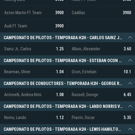
Aston Martin F1 Team
3900
Cadillac
3900
Audi F1 Team
3900
CAMPEONATO DE PILOTOS - TEMPORADA H2H - CARLOS SAINZ JR. VS. ALEXANDER ALBON
Sainz Jr., Carlos
1.25
Albon, Alexander
3.60
CAMPEONATO DE PILOTOS - TEMPORADA H2H - ESTEBAN OCON VS. OLIVER BEARMAN
Bearman, Oliver
1.04
Ocon, Esteban
10.1
CAMPEONATO DE CONDUCTORES - TEMPORADA H2H - GEORGE RUSSELL VS. ANDREA KIMI ANTONELLI
Antonelli, Andrea Kimi
1.08
Russell, George
6.45
CAMPEONATO DE PILOTOS - TEMPORADA H2H - LANDO NORRIS VS. OSCAR PIASTRI
Norris, Lando
1.12
Piastri, Oscar
5.35
CAMPEONATO DE PILOTOS - TEMPORADA H2H - LEWIS HAMILTON VS. CHARLES LECLERC