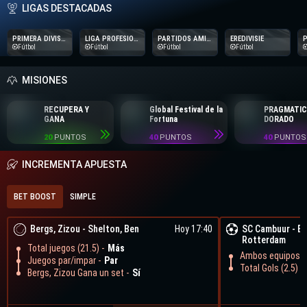
LIGAS DESTACADAS
PRIMERA DIVISIÓN
LIGA PROFESIONAL
PARTIDOS AMISTOSOS
EREDIVISIE
Fútbol
Fútbol
Fútbol
Fútbol
MISIONES
RECUPERA Y
Global Festival de la
PRAGMATIC
GANA
Fortuna
DORADO
20
PUNTOS
40
PUNTOS
40
PUNTOS
INCREMENTA APUESTA
BET BOOST
SIMPLE
Bergs, Zizou
-
Shelton, Ben
Hoy 17:40
SC Cambuur
-
Ex
Rotterdam
Total juegos (21.5) -
Más
Ambos equipos m
Juegos par/impar -
Par
Total Gols (2.5) -
Bergs, Zizou Gana un set -
Sí