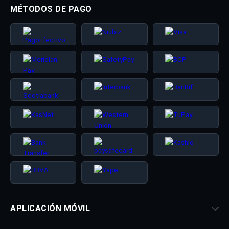
MÉTODOS DE PAGO
APLICACIÓN MÓVIL