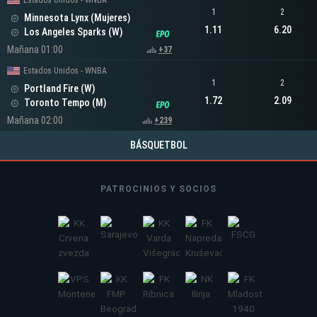
Estados Unidos - WNBA
1
2
Minnesota Lynx (Mujeres)
1.11
6.20
Los Angeles Sparks (W)
Mañana 01:00
+37
Estados Unidos - WNBA
1
2
Portland Fire (W)
1.72
2.09
Toronto Tempo (M)
Mañana 02:00
+239
BÁSQUETBOL
PATROCINIOS Y SOCIOS