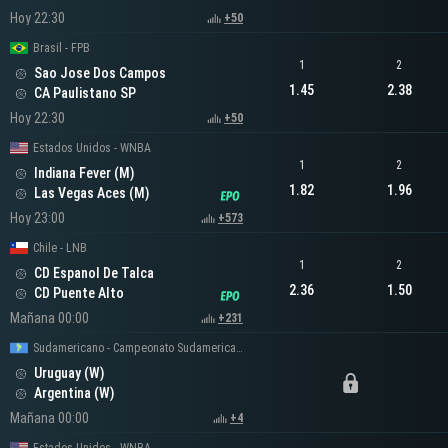
Hoy 22:30
+50
Brasil - FPB
1
2
Sao Jose Dos Campos
1.45
2.38
CA Paulistano SP
Hoy 22:30
+50
Estados Unidos - WNBA
1
2
Indiana Fever (M)
1.82
1.96
Las Vegas Aces (M)
Hoy 23:00
+573
Chile - LNB
1
2
CD Espanol De Talca
2.36
1.50
CD Puente Alto
Mañana 00:00
+231
Sudamericano - Campeonato Sudamericano Femenino
Uruguay (W)
Argentina (W)
Mañana 00:00
+4