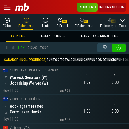
REGISTRO
INICIAR SESIÓN
Todo
Fútbol
Baloncesto
Tenis
E Fútbol
E-Baloncesto
E-Hockey sobre hielo
EVENTOS
COMPETICIONES
GANADORES ABSOLUTOS
1H
3H
HOY
3 DÍAS
TODO
GANADOR (INCL. PRÓRROGA)
PUNTOS TOTALES
HANDICAP
PUNTOS DE INICIO
PUNTOS
Australia - Australia NBL 1 Women
1
2
Warwick Senators (W)
1.09
5.00
Joondalup Wolves (W)
Hoy 11:00
+36
Australia - Australia NBL 1
1
2
Rockingham Flames
1.06
5.80
Perry Lakes Hawks
Hoy 11:30
+36
Vietnam - VBA