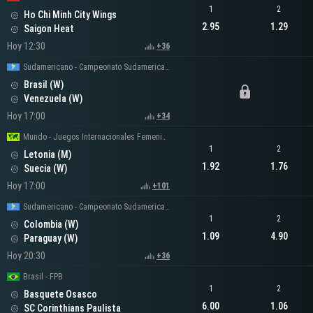
1
2
Ho Chi Minh City Wings
2.95
1.29
Saigon Heat
Hoy 12:30
+36
Sudamericano - Campeonato Sudamericano Femenino
Brasil (W)
Venezuela (W)
Hoy 17:00
+34
Mundo - Juegos Internacionales Femeninos
1
2
Letonia (M)
1.92
1.76
Suecia (W)
Hoy 17:00
+101
Sudamericano - Campeonato Sudamericano Femenino
1
2
Colombia (W)
1.09
4.90
Paraguay (W)
Hoy 20:30
+36
Brasil - FPB
1
2
Basquete Osasco
6.00
1.06
SC Corinthians Paulista