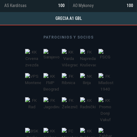
AS Karditsas
100
AO Mykonoy
100
GRECIA A1 GBL
PATROCINIOS Y SOCIOS