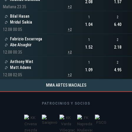
2.08
1.57
Mañana 23:35
+2
Bilal Hasan
1
2
Mridul Saikia
1.04
6.40
12.08 00:05
+2
Fabrizio Escarrega
1
2
Abe Alsaghir
1.52
2.18
12.08 00:35
+2
Anthony Wint
1
2
Matt Adams
1.09
4.95
12.08 02:05
+2
MMA ARTES MACIALES
PATROCINIOS Y SOCIOS