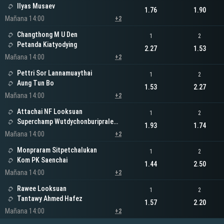
Ilyas Musaev
1.76
1.90
Mañana 14:00
+2
Changthong M U Den
1
2
Petanda Kiatyodying
2.27
1.53
Mañana 14:00
+2
Pettri Sor Lannamuaythai
1
2
Aung Tun Bo
1.53
2.27
Mañana 14:00
+2
Attachai NF Looksuan
1
2
Superchamp Wutdychonburipraleasing
1.93
1.74
Mañana 14:00
+2
Monpraram Sitpetchalukan
1
2
Kom PK Saenchai
1.44
2.50
Mañana 14:00
+2
Rawee Looksuan
1
2
Tantawy Ahmed Hafez
1.57
2.20
Mañana 14:00
+2