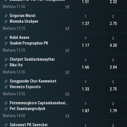
1.51
2.32
Mañana 11:55
+2
Grigorian Marat
1
2
Mamuka Usubyan
1.37
2.75
Mañana 12:15
+2
Nabil Anane
1
2
Suakim Pongsuphan PK
1.17
4.20
Mañana 12:55
+2
Chatpet Suablackmuaythai
1
2
Riku Ito
1.66
2.04
Mañana 13:35
+2
Songpandin Chor Kaewwiset
1
2
Vincenzo Esposito
1.33
2.75
Mañana 13:55
+2
Petninmungkorn Captainkaneboxing
1
2
Pet Suanluangrodyok
1.87
1.79
Mañana 14:00
+2
Suksawat PK Saenchai
1
2