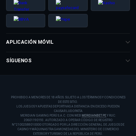
APLICACIÓN MÓVIL
SÍGUENOS
PROHIBIDO A MENORES DE 18 AÑOS. SUJETO A LOS TÉRMINOS Y CONDICIONES
DE ESTE SITIO.
LOS JUEGOS Y APUESTAS DEPORTIVAS A DISTANCIA EN EXCESO PUEDEN
CAUSAR LUDOPATÍA
MERIDIAN GAMING PERÚ S.A.C. CON WEB
MERIDIANBET.PE
Y RUC:
20601190193. AUTORIZADO A OPERAR CÓDIGO DE REGISTRO
N°21002588010000 OTORGADO POR LA DIRECCIÓN GENERAL DE JUEGOS DE
CASINO Y MÁQUINAS TRAGAMONEDAS DEL MINISTERIO DE COMERCIO
EXTERIOR Y TURISMO DE LA REPÚBLICA DE PERÚ.