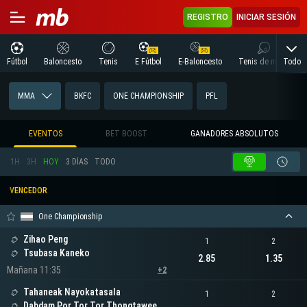
REGISTRO
INICIAR SESIÓN
Todo
Fútbol
Baloncesto
Tenis
E Fútbol
E-Baloncesto
Tenis de mesa
MMA
BKFC
ONE CHAMPIONSHIP
PFL
EVENTOS
BET BOOST
GANADORES ABSOLUTOS
1H
3H
HOY
3 DÍAS
TODO
VENCEDOR
One Championship
Zihao Peng
1
2
Tsubasa Kaneko
2.85
1.35
Mañana 11:35
+2
Tahaneak Nayokatasala
1
2
Dabdam Por Tor Tor Thongtawee