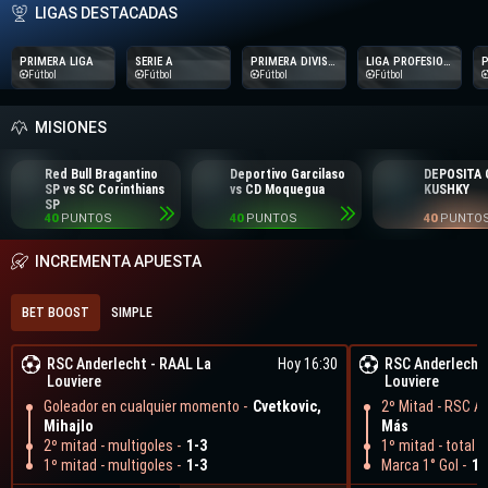
LIGAS DESTACADAS
PRIMERA LIGA
SERIE A
PRIMERA DIVISIÓN A
LIGA PROFESIONAL
Fútbol
Fútbol
Fútbol
Fútbol
MISIONES
Red Bull Bragantino
Deportivo Garcilaso
DEPOSITA
SP vs SC Corinthians
vs CD Moquegua
KUSHKY
SP
40
PUNTOS
40
PUNTOS
40
PUNTO
INCREMENTA APUESTA
BET BOOST
SIMPLE
RSC Anderlecht
-
RAAL La
Hoy 16:30
RSC Anderlecht
Louviere
Louviere
Goleador en cualquier momento -
Cvetkovic,
2º Mitad - RSC An
Mihajlo
Más
2º mitad - multigoles -
1-3
1º mitad - total c
1º mitad - multigoles -
1-3
Marca 1° Gol -
1