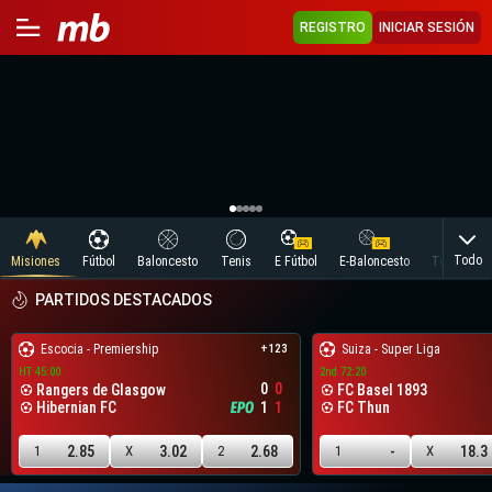
REGISTRO
INICIAR SESIÓN
Todo
Misiones
Fútbol
Baloncesto
Tenis
E Fútbol
E-Baloncesto
Tenis de 
PARTIDOS DESTACADOS
Escocia - Premiership
Suiza - Super Liga
+123
HT
45:00
2nd
72:20
0
0
Rangers de Glasgow
FC Basel 1893
Hibernian FC
1
1
FC Thun
2.85
3.02
2.68
-
18.3
1
X
2
1
X