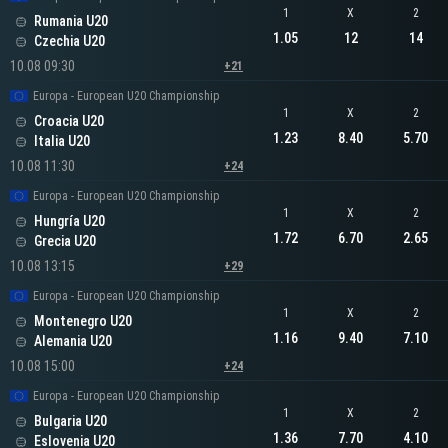
1
X
2
Rumania U20
1.05
12
14
Czechia U20
10.08 09:30
+21
Europa - European U20 Championship
1
X
2
Croacia U20
1.23
8.40
5.70
Italia U20
10.08 11:30
+24
Europa - European U20 Championship
1
X
2
Hungría U20
1.72
6.70
2.65
Grecia U20
10.08 13:15
+29
Europa - European U20 Championship
1
X
2
Montenegro U20
1.16
9.40
7.10
Alemania U20
10.08 15:00
+24
Europa - European U20 Championship
1
X
2
Bulgaria U20
1.36
7.70
4.10
Eslovenia U20