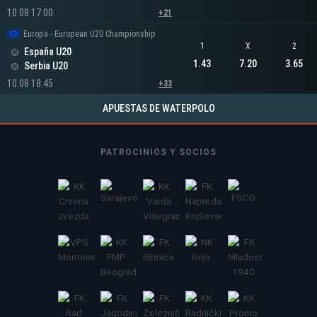
10.08 17:00
+21
Europa - European U20 Championship
1
X
2
España U20
1.43
7.20
3.65
Serbia U20
10.08 18:45
+33
APUESTAS DE WATERPOLO
PATROCINIOS Y SOCIOS