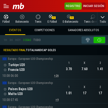
REGISTRO
INICIAR SESIÓN
Todo
Fútbol
Baloncesto
Tenis
E Fútbol
E-Baloncesto
Tenis de mesa
EVENTOS
COMPETICIONES
GANADORES ABSOLUTOS
1H
3H
HOY
3 DÍAS
TODO
RESULTADO FINAL
TOTAL
HANDICAP GOLES
Europa - European U20 Championship
1
X
2
Turkiye U20
3.70
7.60
1.41
Francia U20
10.08 06:00
+26
Europa - European U20 Championship
1
X
2
Países Bajos U20
1.01
17
17
Malta U20
10.08 07:45
+9
Europa - European U20 Championship