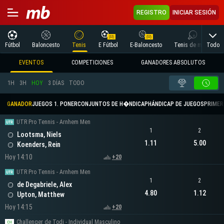
REGISTRO
INICIAR SESIÓN
Todo
Fútbol
Baloncesto
Tenis
E Fútbol
E-Baloncesto
Tenis de mesa
EVENTOS
COMPETICIONES
GANADORES ABSOLUTOS
1H
3H
HOY
3 DÍAS
TODO
GANADOR
JUEGOS 1. PONER
CONJUNTOS DE H�NDICAP
HÁNDICAP DE JUEGOS
PRIMER 
UTR Pro Tennis - Arnhem Men
1
2
Lootsma, Niels
1.11
5.00
Koenders, Rein
Hoy 14:10
+20
UTR Pro Tennis - Arnhem Men
1
2
de Degabriele, Alex
4.80
1.12
Upton, Matthew
Hoy 14:15
+20
Challenger de Todi - Individual Masculino