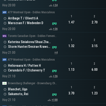
Hoy 20:00
+34
ATP Montreal Open - Dobles Masculinos
1
2
Arribage T / Olivetti A
1.47
2.70
Marozsan F / Medvedev D
Hoy 20:00
+36
Toronto Canadian Open - Dobles Femeninos
1
2
Katerina Siniakova/Shuai Zhang
1.32
3.15
Storm Hunter/Desirae Krawczyk
Hoy 21:00
+4
ATP Montreal Open - Dobles Masculinos
1
2
Heliovaara H / Patten H
1.13
6.00
Cerundolo F / Etcheverry T
Hoy 21:10
+36
Brownsburg Challenger - Brownsburg Challenger Men's Singles
1
2
Blanchet, Ugo
3.70
1.23
Sakamoto, Rei
Hoy 21:10
+100