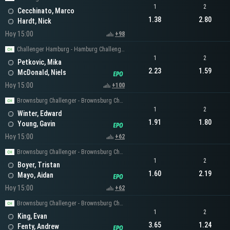
1
2
Cecchinato, Marco
1.38
2.80
Hardt, Nick
Hoy 15:00
+98
Challenger Hamburg - Hamburg Challenger Men's Singles
1
2
Petkovic, Mika
2.23
1.59
McDonald, Niels
Hoy 15:00
+100
Brownsburg Challenger - Brownsburg Challenger Men's Singles
1
2
Winter, Edward
1.91
1.80
Young, Gavin
Hoy 15:00
+62
Brownsburg Challenger - Brownsburg Challenger Men's Singles
1
2
Boyer, Tristan
1.60
2.19
Mayo, Aidan
Hoy 15:00
+62
Brownsburg Challenger - Brownsburg Challenger Men's Singles
1
2
King, Evan
3.65
1.24
Fenty, Andrew