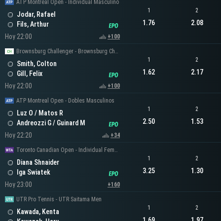
ATP Montreal Open - Individual Masculino
1
2
Jodar, Rafael
1.76
2.08
Fils, Arthur
Hoy 22:00
+100
Brownsburg Challenger - Brownsburg Challenger Men's Singles
1
2
Smith, Colton
1.62
2.17
Gill, Felix
Hoy 22:00
+100
ATP Montreal Open - Dobles Masculinos
1
2
Luz O / Matos R
2.50
1.53
Andreozzi G / Guinard M
Hoy 22:20
+34
Toronto Canadian Open - Individual Femenino
1
2
Diana Shnaider
3.25
1.30
Iga Swiatek
Hoy 23:00
+160
UTR Pro Tennis - UTR Saitama Men
1
2
Kawada, Kenta
1.69
1.97