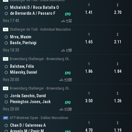
Challenger de Todi - Doble Masculino
1
2
Michalski D / Roca Batalla O
1.41
2.70
de Bernardis A / Passaro F
Hoy 17:40
+32
Challenger de Todi - Individual Masculino
1
2
Mrva, Maxim
1.65
2.11
Basile, Pierluigi
Hoy 18:30
+98
Brownsburg Challenger - Brownsburg Challenger Men's Singles
1
2
Balshaw, Félix
1.86
1.84
Milavsky, Daniel
Hoy 20:00
+100
Brownsburg Challenger - Brownsburg Challenger Men's Singles
1
2
Jorda Sanchis, David
3.50
1.26
Pinnington Jones, Jack
Hoy 20:00
+100
ATP Montreal Open - Dobles Masculinos
1
2
Chan D / Galarneau A
4.70
1.19
Arevalo M / Pavic M