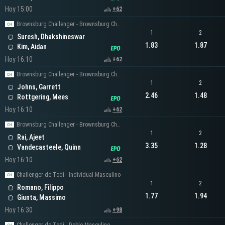
Hoy 15:00
+62
Brownsburg Challenger - Brownsburg Challenger Men's Singles
1
2
Suresh, Dhakshineswar
1.83
1.87
Kim, Aidan
Hoy 16:10
+62
Brownsburg Challenger - Brownsburg Challenger Men's Singles
1
2
Johns, Garrett
2.46
1.48
Rottgering, Mees
Hoy 16:10
+62
Brownsburg Challenger - Brownsburg Challenger Men's Singles
1
2
Rai, Ajeet
3.35
1.28
Vandecasteele, Quinn
Hoy 16:10
+62
Challenger de Todi - Individual Masculino
1
2
Romano, Filippo
1.77
1.94
Giunta, Massimo
Hoy 16:30
+98