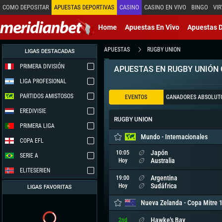
COMO DEPOSITAR
APUESTAS DEPORTIVAS
CASINO
CASINO EN VIVO
BINGO
VI
Home
Apuestas En Vivo
Apuestas D
APUESTAS
RUGBY UNION
LIGAS DESTACADAS
PRIMERA DIVISIÓN
APUESTAS EN RUGBY UNIÓN
LIGA PROFESIONAL
PARTIDOS AMISTOSOS
EVENTOS
GANADORES ABSOLUT
EREDIVISIE
RUGBY UNION
PRIMERA LIGA
Mundo - Internacionales
COPA EFL
Japón
10:05
SERIE A
Australia
Hoy
ELITESERIEN
Argentina
19:00
Sudáfrica
Hoy
LIGAS FAVORITAS
Nueva Zelanda - Copa Mitre 
Hawke's Bay
2nd