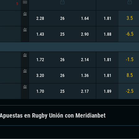
5
3.5
2.28
26
1.64
1.81
-6.5
1.43
25
2.90
1.88
-1.5
1.72
26
2.14
1.81
8.5
3.20
26
1.36
1.81
-2.5
1.70
25
2.17
1.89
Apuestas en Rugby Unión con Meridianbet