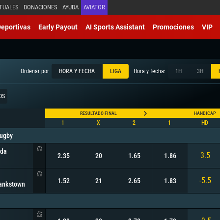
RTUALES
DONACIONES
AYUDA
AVIATOR
eportivas
Early Payout
AI Sports Assistant
Promociones
VIP
Ordenar por
HORA Y FECHA
LIGA
Hora y fecha:
1H
3H
OS
RESULTADO FINAL
HANDICAP
1
X
2
1
HD
Rugby
nda
3.5
2.35
20
1.65
1.86
-5.5
1.52
21
2.65
1.83
Bankstown