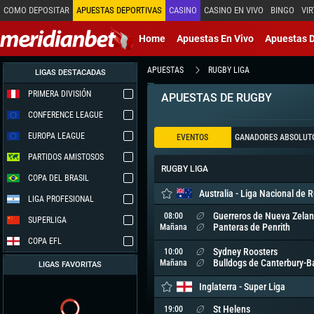
COMO DEPOSITAR
APUESTAS DEPORTIVAS
CASINO
CASINO EN VIVO
BINGO
VI
Home
Apuestas En Vivo
Apuestas D
APUESTAS
RUGBY LIGA
LIGAS DESTACADAS
PRIMERA DIVISIÓN
APUESTAS DE RUGBY
CONFERENCE LEAGUE
EUROPA LEAGUE
EVENTOS
GANADORES ABSOLUT
PARTIDOS AMISTOSOS
RUGBY LIGA
COPA DEL BRASIL
Australia - Liga Nacional de 
LIGA PROFESIONAL
Guerreros de Nueva Zela
08:00
SUPERLIGA
Panteras de Penrith
Mañana
COPA EFL
Sydney Roosters
10:00
Bulldogs de Canterbury-
Mañana
LIGAS FAVORITAS
Inglaterra - Super Liga
St Helens
19:00