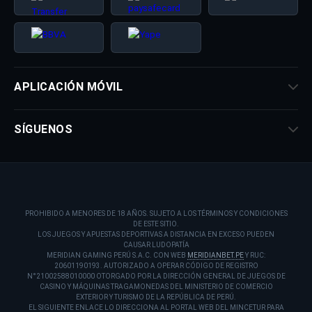
APLICACIÓN MÓVIL
SÍGUENOS
PROHIBIDO A MENORES DE 18 AÑOS. SUJETO A LOS TÉRMINOS Y CONDICIONES
DE ESTE SITIO.
LOS JUEGOS Y APUESTAS DEPORTIVAS A DISTANCIA EN EXCESO PUEDEN
CAUSAR LUDOPATÍA
MERIDIAN GAMING PERÚ S.A.C. CON WEB
MERIDIANBET.PE
Y RUC:
20601190193. AUTORIZADO A OPERAR CÓDIGO DE REGISTRO
N°21002588010000 OTORGADO POR LA DIRECCIÓN GENERAL DE JUEGOS DE
CASINO Y MÁQUINAS TRAGAMONEDAS DEL MINISTERIO DE COMERCIO
EXTERIOR Y TURISMO DE LA REPÚBLICA DE PERÚ.
EL SIGUIENTE ENLACE LO DIRECCIONA AL PORTAL WEB DEL MINCETUR PARA