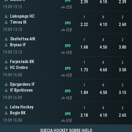
2.39
4.10
2.39
19.09 13:15
+13
Linkopings HC
1
X
2
Timraa IK
2.22
4.10
2.60
19.09 13:15
+13
Skelleftea AIK
1
X
2
Brynas IF
1.68
4.50
3.80
19.09 13:15
+13
Farjestads BK
1
X
2
HC Orebro
1.73
4.60
3.50
19.09 16:00
+13
Djurgardens IF
1
X
2
IF Bjorkloven
1.84
4.50
3.15
19.09 16:00
+13
Lulea Hockey
1
X
2
Rogle BK
2.18
4.10
2.65
19.09 16:00
+13
SUECIA HOCKEY SOBRE HIELO