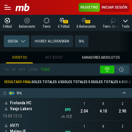
REGISTRO
INICIAR SESIÓN
Todo
Fútbol
Baloncesto
Tenis
E Fútbol
E-Baloncesto
Tenis de mesa
SUECIA
HOCKEY ALLSVENSKÁN
SHL
EVENTOS
BET BOOST
GANADORES ABSOLUTOS
1H
3H
HOY
3 DÍAS
TODO
RESULTADO FINAL
GOLES TOTALES 4.5
GOLES TOTALES 5.5
GOLES TOTALES 6.5
OBJE
SHL
Frolunda HC
1
X
2
Vaxjo Lakers
2.04
4.10
2.90
19.09 13:15
+13
HV71
1
X
2
Malmo IF