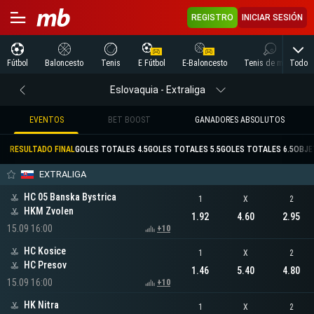
REGISTRO
INICIAR SESIÓN
Todo
Fútbol
Baloncesto
Tenis
E Fútbol
E-Baloncesto
Tenis de mesa
Eslovaquia - Extraliga
EVENTOS
BET BOOST
GANADORES ABSOLUTOS
RESULTADO FINAL
GOLES TOTALES 4.5
GOLES TOTALES 5.5
GOLES TOTALES 6.5
OBJE
EXTRALIGA
HC 05 Banska Bystrica
1
X
2
HKM Zvolen
1.92
4.60
2.95
15.09 16:00
+10
HC Kosice
1
X
2
HC Presov
1.46
5.40
4.80
15.09 16:00
+10
HK Nitra
1
X
2