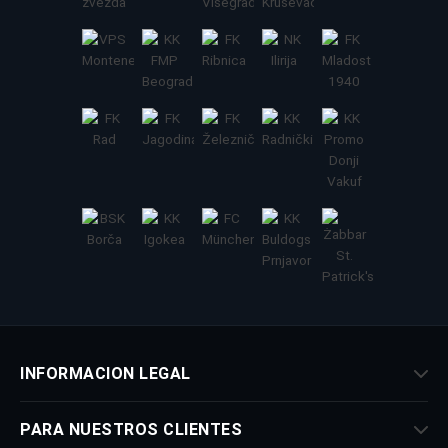
INFORMACION LEGAL
PARA NUESTROS CLIENTES