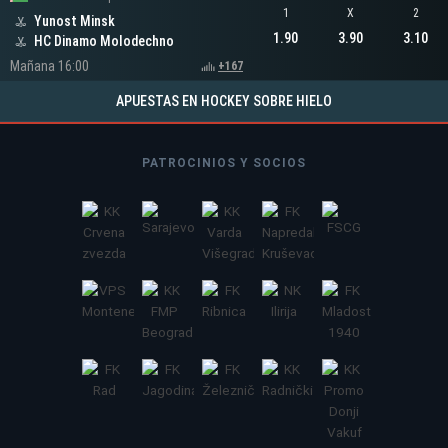
1
X
2
Yunost Minsk
1.90
3.90
3.10
HC Dinamo Molodechno
Mañana 16:00
+167
APUESTAS EN HOCKEY SOBRE HIELO
PATROCINIOS Y SOCIOS