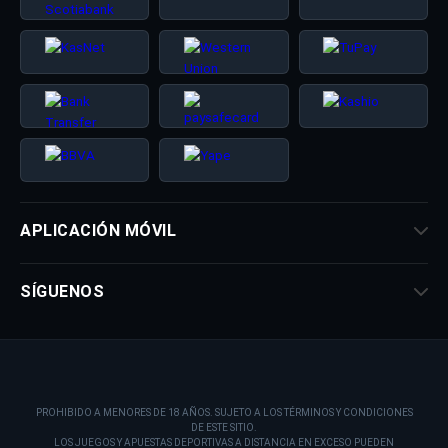
APLICACIÓN MÓVIL
SÍGUENOS
PROHIBIDO A MENORES DE 18 AÑOS. SUJETO A LOS TÉRMINOS Y CONDICIONES
DE ESTE SITIO.
LOS JUEGOS Y APUESTAS DEPORTIVAS A DISTANCIA EN EXCESO PUEDEN